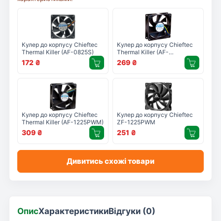
Кулер до корпусу Chieftec
Кулер до корпусу Chieftec
Thermal Killer (AF-0825S)
Thermal Killer (AF-
0825PWM)
172
₴
269
₴
Кулер до корпусу Chieftec
Кулер до корпусу Chieftec
Thermal Killer (AF-1225PWM)
ZF-1225PWM
309
₴
251
₴
Дивитись схожі товари
Опис
Характеристики
Відгуки (0)