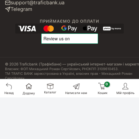
support@traficbank.ua
Telegram
ПРИЙМАЄМО ДО ОПЛАТИ
© 2026 Traficbank (Трафікбанк) — український інтернет-магазин і маркет
Власник: ФОП Михацький Роман Сергійович, РНОКПП 3109610453.
ТМ TRAFIC BANK зареєстрована в Україні, власник прав - Михацький Роман
Сергійович.
Угода користувача
Політика конфіденційності
Публічна оферта
Налаштування Cookies
Сертифікати, ліцензії та патенти
Каталог
Назад
Написати нам
Кошик
Мій профіль
Додому