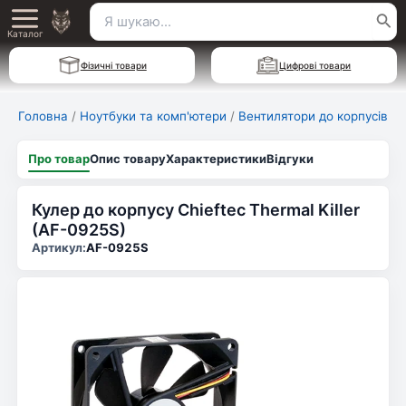
Перейти
Пошук
Main
до
Каталог
для:
вмісту
Menu
Фізичні товари
Цифрові товари
Головна
/
Ноутбуки та комп'ютери
/
Вентилятори до корпусів
Про товар
Опис товару
Характеристики
Відгуки
Кулер до корпусу Chieftec Thermal Killer
(AF-0925S)
Артикул:
AF-0925S