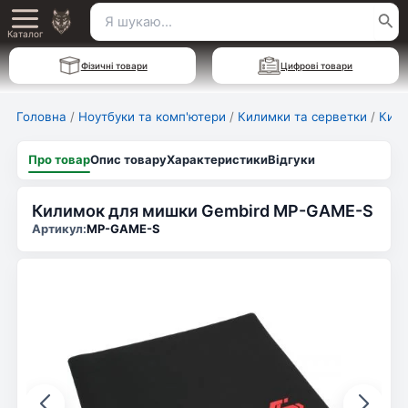
Перейти
Пошук
Main
до
Каталог
для:
вмісту
Menu
Фізичні товари
Цифрові товари
Головна
/
Ноутбуки та комп'ютери
/
Килимки та серветки
/
Кил
Про товар
Опис товару
Характеристики
Відгуки
Килимок для мишки Gembird MP-GAME-S
Артикул:
MP-GAME-S