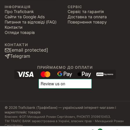
ІНФОРМАЦІЯ
СЕРВІС
Про Traficbank
Сервіс та гарантія
Сайти та Google Ads
Доставка та оплата
Питання та відповіді (FAQ)
Повернення товару
Контакти
Огляди товарів
КОНТАКТИ
[email protected]
Telegram
ПРИЙМАЄМО ДО ОПЛАТИ
© 2026 Traficbank (Трафікбанк) — український інтернет-магазин і
маркетплейс товарів
Власник: ФОП Михацький Роман Сергійович, РНОКПП 3109610453.
ТМ TRAFIC BANK зареєстрована в Україні, власник прав - Михацький Роман
Сергійович.