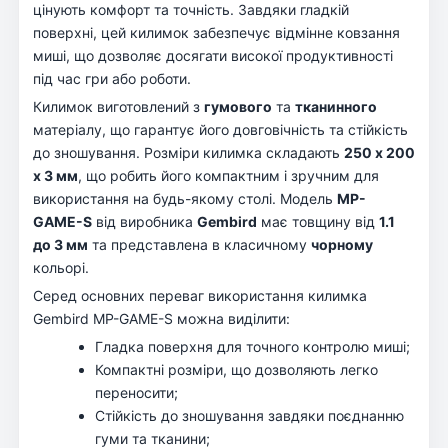
цінують комфорт та точність. Завдяки гладкій
поверхні, цей килимок забезпечує відмінне ковзання
миші, що дозволяє досягати високої продуктивності
під час гри або роботи.
Килимок виготовлений з
гумового
та
тканинного
матеріалу, що гарантує його довговічність та стійкість
до зношування. Розміри килимка складають
250 x 200
x 3 мм
, що робить його компактним і зручним для
використання на будь-якому столі. Модель
MP-
GAME-S
від виробника
Gembird
має товщину від
1.1
до 3 мм
та представлена в класичному
чорному
кольорі.
Серед основних переваг використання килимка
Gembird MP-GAME-S можна виділити:
Гладка поверхня для точного контролю миші;
Компактні розміри, що дозволяють легко
переносити;
Стійкість до зношування завдяки поєднанню
гуми та тканини;