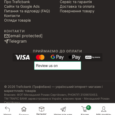
Про Traficbank
Сервіс та гарантія
Сайти та Google Ads
Доставка та оплата
Питання та відповіді (FAQ)
Повернення товару
Контакти
Огляди товарів
КОНТАКТИ
[email protected]
Telegram
ПРИЙМАЄМО ДО ОПЛАТИ
© 2026 Traficbank (Трафікбанк) — український інтернет-магазин і
маркетплейс товарів
Власник: ФОП Михацький Роман Сергійович, РНОКПП 3109610453.
ТМ TRAFIC BANK зареєстрована в Україні, власник прав - Михацький Роман
Сергійович.
Угода користувача
Політика конфіденційності
Публічна оферта
Налаштування Cookies
Сертифікати, ліцензії та патенти
Каталог
Назад
Написати нам
Кошик
Мій профіль
Додому