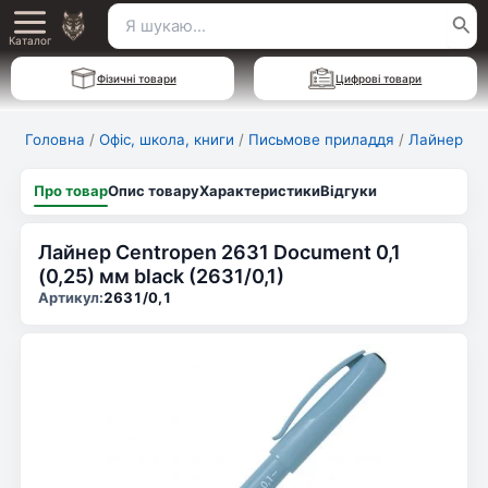
Перейти
Пошук
Main
до
Каталог
для:
вмісту
Menu
Фізичні товари
Цифрові товари
Головна
/
Офіс, школа, книги
/
Письмове приладдя
/
Лайнер
Про товар
Опис товару
Характеристики
Відгуки
Лайнер Centropen 2631 Document 0,1
(0,25) мм black (2631/0,1)
Артикул:
2631/0,1