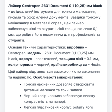
Лайнер Centropen 2631 Document 0,1 (0,25) мм black
– це ідеальний інструмент для точного малювання,
письма та оформлення документів. Завдяки тонкому
накінечнику в металевій оправі, цей лайнер
забезпечує чіткі та акуратні лінії товщиною лише 0,1
мм, що робить його незамінним для професіоналів та
студентів.
Основні технічні характеристики:
виробник
–
Centropen,
модель
– 2631 Document 0,1 (0,25) мм
black,
корпус
– пластиковий,
товщина лінії
– 0.1 мм,
колір чорнила
– чорний,
країна виробництва
– Чехія.
Цей лайнер відрізняється високою якістю виконання
та надійністю.
Особливості використання:
Тонкий накінечник дозволяє створювати
детальні малюнки та точні записи.
Чорний колір чорнила забезпечує високу
контрастність на папері.
Легкий пластиковий корпус робить його