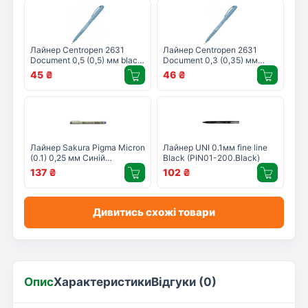
Лайнер Centropen 2631
Лайнер Centropen 2631
Document 0,5 (0,5) мм black
Document 0,3 (0,35) мм
(2631/0,5)
black (2631/0,3)
45
₴
46
₴
Лайнер Sakura Pigma Micron
Лайнер UNI 0.1мм fine line
(0.1) 0,25 мм Синій
Black (PIN01-200.Black)
(084511306356)
137
₴
102
₴
Дивитись схожі товари
Опис
Характеристики
Відгуки (0)