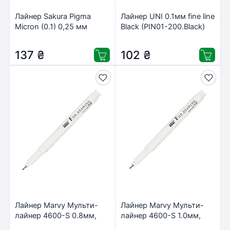
Лайнер Sakura Pigma
Лайнер UNI 0.1мм fine line
Micron (0.1) 0,25 мм
Black (PIN01-200.Black)
Синій (084511306356)
137
₴
102
₴
Лайнер Marvy Мульти-
Лайнер Marvy Мульти-
лайнер 4600-S 0.8мм,
лайнер 4600-S 1.0мм,
чорний (752481461817)
чорний (752481462012)