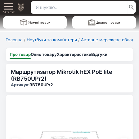
Перейти
Пошук
Main
до
Каталог
для:
вмісту
Menu
Фізичні товари
Цифрові товари
Головна
/
Ноутбуки та комп'ютери
/
Активне мережеве обладн
Про товар
Опис товару
Характеристики
Відгуки
Маршрутизатор Mikrotik hEX PoE lite
(RB750UPr2)
Артикул:
RB750UPr2