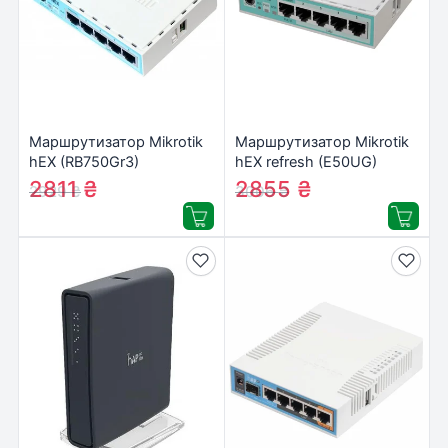
Маршрутизатор Mikrotik
Маршрутизатор Mikrotik
hEX (RB750Gr3)
hEX refresh (E50UG)
2811
₴
2855
₴
2929
₴
3006
₴