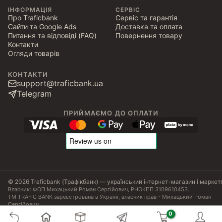
ІНФОРМАЦІЯ
СЕРВІС
Про Traficbank
Сервіс та гарантія
Сайти та Google Ads
Доставка та оплата
Питання та відповіді (FAQ)
Повернення товару
Контакти
Огляди товарів
КОНТАКТИ
support@traficbank.ua
Telegram
ПРИЙМАЄМО ДО ОПЛАТИ
© 2026 Traficbank (Трафікбанк) — український інтернет-магазин і маркет
Власник: ФОП Михацький Роман Сергійович, РНОКПП 3109610453.
ТМ TRAFIC BANK зареєстрована в Україні, власник прав - Михацький Роман
Сергійович.
Угода користувача
Політика конфіденційності
Публічна оферта