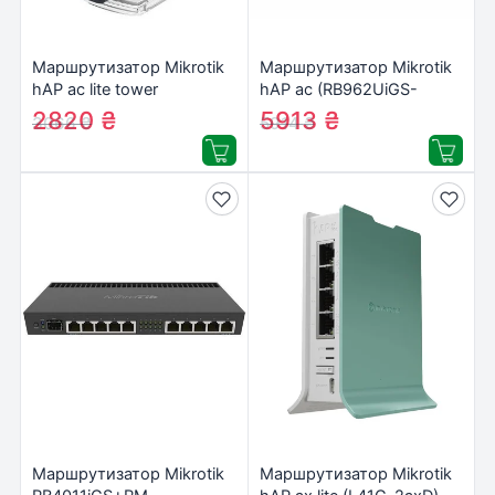
Маршрутизатор Mikrotik
Маршрутизатор Mikrotik
hAP ac lite tower
hAP ac (RB962UiGS-
(RB952Ui-5ac2nD-TC)
5HacT2HnT)
2820
₴
5913
₴
3066
₴
5914
₴
Маршрутизатор Mikrotik
Маршрутизатор Mikrotik