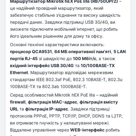
Маршрутизатор Mikrotik hEX PoE lite (RB750UPr2)
–
це надійний провідний маршрутизатор, який
забезпечує стабільне з'єднання та високу швидкість
передачі даних. Завдяки підтримці USB 3G/4G, ви
зможете підключити мобільний інтернет, що робить
його ідеальним рішенням для дому та офісу.
Основні технічні характеристики включають:
процесор QCA9531
,
64 МБ оперативної пам'яті
,
5 LAN
портів RJ-45
зі швидкістю до
100 Мбіт/с
, а також
вхідний інтерфейс USB 3G/4G
та
10/100BASE-TX
Ethernet
. Маршрутизатор відповідає мережевим
стандартам IEEE 802.3af PoE, 802.3 10BASE-T, 802.3u
100BASE-TX та 802.3ab 1000BASE-T.
Серед особливостей Mikrotik hEX PoE lite – надійний
firewall
,
фільтрація MAC-адрес
,
фільтрація вмісту
URL
та
фільтрація IP-адрес
. Завдяки підтримці
протоколів PPPoE, PPTP, TCP/IP, DHCP, DDNS та L2TP,
ви отримаєте гнучкість у налаштуванні мережі.
Віддалене управління через
WEB-інтерфейс
робить