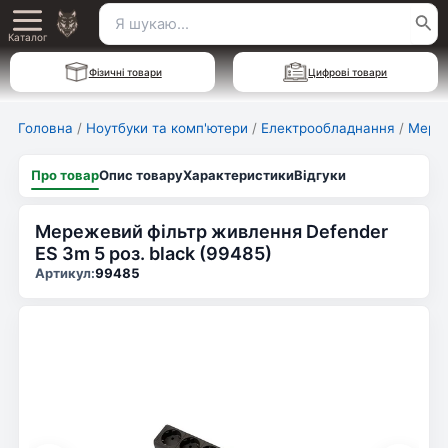
Перейти
Пошук
Main
до
Каталог
для:
вмісту
Menu
Фізичні товари
Цифрові товари
Головна
/
Ноутбуки та комп'ютери
/
Електрообладнання
/
Мереж
Про товар
Опис товару
Характеристики
Відгуки
Мережевий фільтр живлення Defender
ES 3m 5 роз. black (99485)
Артикул:
99485