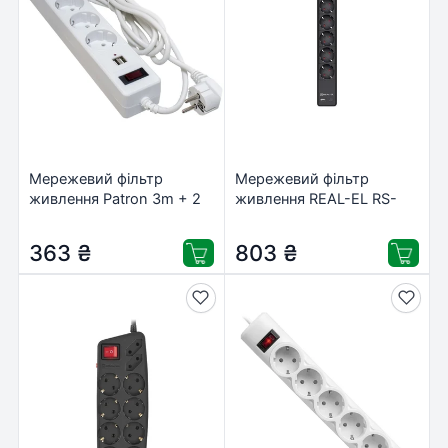
Мережевий фільтр
Мережевий фільтр
живлення Patron 3m + 2
живлення REAL-EL RS-
USB 2.0, 2.1A, 5 роз.
PROTECT 605 3m, black
White (EXT-PN-SP-53-
(EL122300041)
363
₴
803
₴
USB-W)