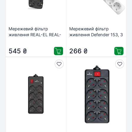
Мережевий фільтр
Мережевий фільтр
живлення REAL-EL REAL-
живлення Defender 153, 3
EL RS-10 Protect, 3m,
m, 6 роз, white (99490)
black (EL122300039)
545
₴
266
₴