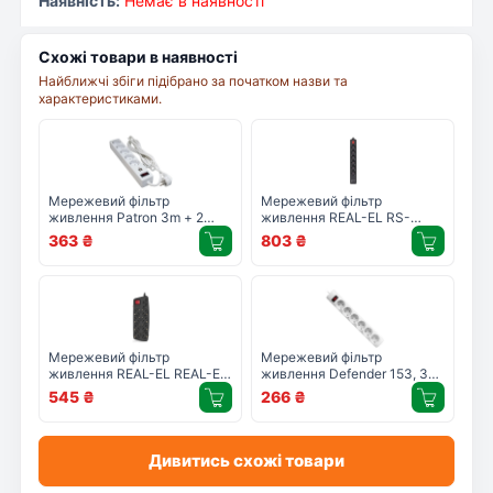
Наявність:
Немає в наявності
Схожі товари в наявності
Найближчі збіги підібрано за початком назви та
характеристиками.
Мережевий фільтр
Мережевий фільтр
живлення Patron 3m + 2
живлення REAL-EL RS-
USB 2.0, 2.1A, 5 роз. White
PROTECT 605 3m, black
363
₴
803
₴
(EXT-PN-SP-53-USB-W)
(EL122300041)
Мережевий фільтр
Мережевий фільтр
живлення REAL-EL REAL-EL
живлення Defender 153, 3
RS-10 Protect, 3m, black
m, 6 роз, white (99490)
545
₴
266
₴
(EL122300039)
Дивитись схожі товари