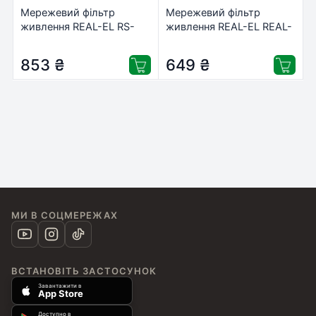
Мережевий фільтр
Мережевий фільтр
живлення REAL-EL RS-
живлення REAL-EL REAL-
PROTECT 805 3m, black
EL RS-8 PROTECT, 3m,
(EL122300043)
black (EL122300022)
853
₴
649
₴
МИ В СОЦМЕРЕЖАХ
ВСТАНОВІТЬ ЗАСТОСУНОК
Завантажити в
App Store
Доступно в