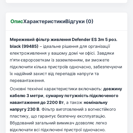
Опис
Характеристики
Відгуки (0)
Мережевий фільтр живлення Defender ES 3m 5 роз.
black (99485)
– ідеальне рішення для організації
електроживлення у вашому домі чи офісі. Завдяки
п'яти євророзеткам із заземленням, ви зможете
підключити кілька пристроїв одночасно, забезпечуючи
їх надійний захист від перепадів напруги та
перевантаження.
Основні технічні характеристики включають:
довжину
кабелю 3 метри
,
сумарну потужність підключеного
навантаження до 2200 Вт
, а також
номінальну
напругу 230 В
. Фільтр виготовлений з вогнестійкого
пластику, що гарантує безпечну експлуатацію.
Вбудований загальний вимикач дозволяє легко
відключати всі підключені пристрої одночасно.