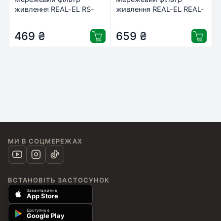
живлення REAL-EL RS-
живлення REAL-EL REAL-
Protect M 5m, black
EL RS-10 Protect, 5m,
(EL122300030)
black (EL122300040)
469
₴
659
₴
МИ В СОЦМЕРЕЖАХ
ВСТАНОВІТЬ ЗАСТОСУНОК
Завантажити в
App Store
Доступно в
Google Play