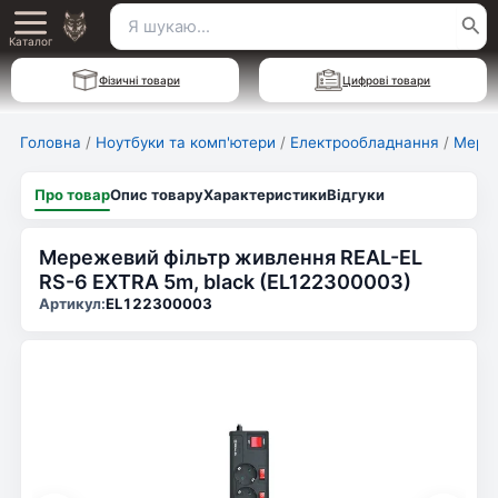
Перейти
Пошук
Main
до
Каталог
для:
вмісту
Menu
Фізичні товари
Цифрові товари
Головна
/
Ноутбуки та комп'ютери
/
Електрообладнання
/
Мереж
Про товар
Опис товару
Характеристики
Відгуки
Мережевий фільтр живлення REAL-EL
RS-6 EXTRA 5m, black (EL122300003)
Артикул:
EL122300003