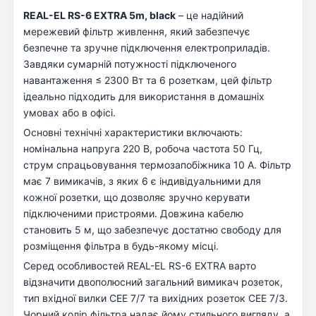
REAL-EL RS-6 EXTRA 5m, black
– це надійний
мережевий фільтр живлення, який забезпечує
безпечне та зручне підключення електроприладів.
Завдяки сумарній потужності підключеного
навантаження ≤ 2300 Вт та 6 розеткам, цей фільтр
ідеально підходить для використання в домашніх
умовах або в офісі.
Основні технічні характеристики включають:
номінальна напруга 220 В, робоча частота 50 Гц,
струм спрацьовування термозапобіжника 10 А. Фільтр
має 7 вимикачів, з яких 6 є індивідуальними для
кожної розетки, що дозволяє зручно керувати
підключеними пристроями. Довжина кабелю
становить 5 м, що забезпечує достатню свободу для
розміщення фільтра в будь-якому місці.
Серед особливостей REAL-EL RS-6 EXTRA варто
відзначити двополюсний загальний вимикач розеток,
тип вхідної вилки СЕЕ 7/7 та вихідних розеток СЕЕ 7/3.
Чорний колір фільтра надає йому стильного вигляду, а