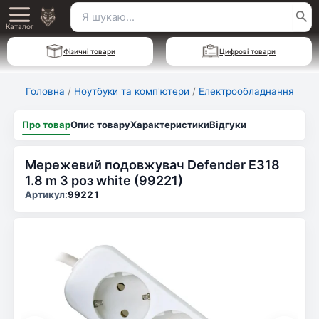
Перейти
Пошук
Main
до
Каталог
для:
вмісту
Menu
Фізичні товари
Цифрові товари
Головна
/
Ноутбуки та комп'ютери
/
Електрообладнання
Про товар
Опис товару
Характеристики
Відгуки
Мережевий подовжувач Defender E318
1.8 m 3 роз white (99221)
Артикул:
99221