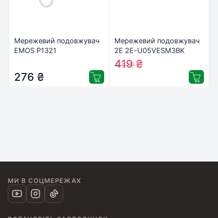
Мережевий подовжувач
Мережевий подовжувач
EMOS P1321
2E 2E-U05VESM3BK
419
₴
437
₴
276
₴
МИ В СОЦМЕРЕЖАХ