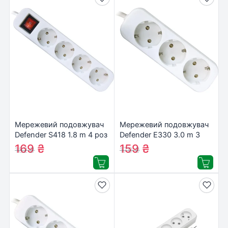
Мережевий подовжувач
Мережевий подовжувач
Defender S418 1.8 m 4 роз
Defender E330 3.0 m 3
switch white (99237)
роз white (99222)
169
₴
159
₴
182
₴
170
₴