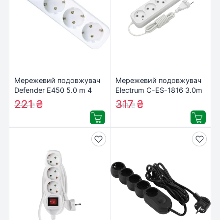
Мережевий подовжувач
Мережевий подовжувач
Defender E450 5.0 m 4
Electrum C-ES-1816 3.0m
роз white (99227)
5 роз, white (C-ES-1816)
221
₴
317
₴
236
₴
341
₴