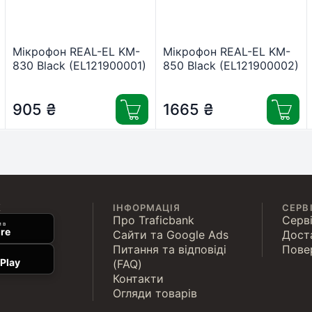
Мікрофон REAL-EL KM-
Мікрофон REAL-EL KM-
830 Black (EL121900001)
850 Black (EL121900002)
905
₴
1665
₴
К
ІНФОРМАЦІЯ
СЕРВ
Про Traficbank
Серві
 в
re
Сайти та Google Ads
Дост
Питання та відповіді
Пове
Play
(FAQ)
Контакти
Огляди товарів