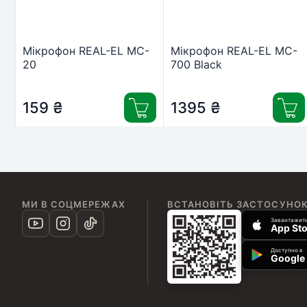
Мікрофон REAL-EL MC-
Мікрофон REAL-EL MC-
20
700 Black
159
₴
1395
₴
МИ В СОЦМЕРЕЖАХ
ВСТАНОВІТЬ ЗАСТОСУНО
Завантажити
App Sto
Доступно в
Google 