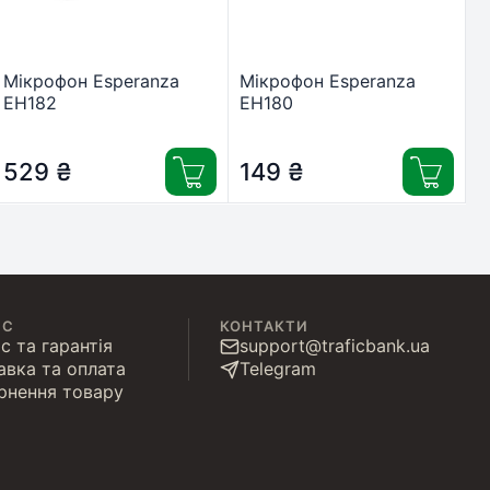
Мікрофон Esperanza
Мікрофон Esperanza
EH182
EH180
529
₴
149
₴
ІС
КОНТАКТИ
с та гарантія
support@traficbank.ua
авка та оплата
Telegram
рнення товару