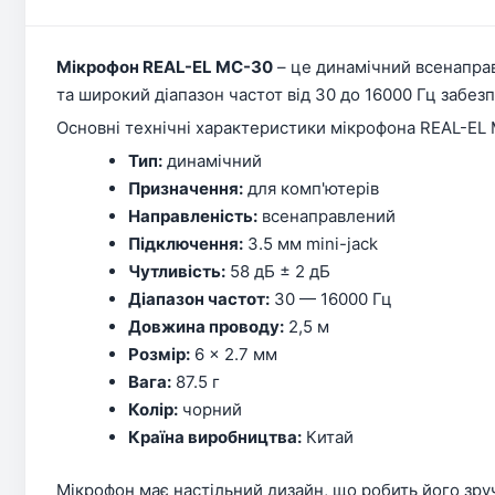
Мікрофон REAL-EL MC-30
– це динамічний всенаправ
та широкий діапазон частот від 30 до 16000 Гц забезп
Основні технічні характеристики мікрофона REAL-EL
Тип:
динамічний
Призначення:
для комп'ютерів
Направленість:
всенаправлений
Підключення:
3.5 мм mini-jack
Чутливість:
58 дБ ± 2 дБ
Діапазон частот:
30 — 16000 Гц
Довжина проводу:
2,5 м
Розмір:
6 × 2.7 мм
Вага:
87.5 г
Колір:
чорний
Країна виробництва:
Китай
Мікрофон має настільний дизайн, що робить його зруч