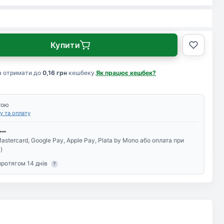
Купити
а отримати до
0,16 грн
кешбеку.
Як працює кешбек?
тою
у та оплату
astercard, Google Pay, Apple Pay, Plata by Mono або оплата при
)
протягом 14 днів
?