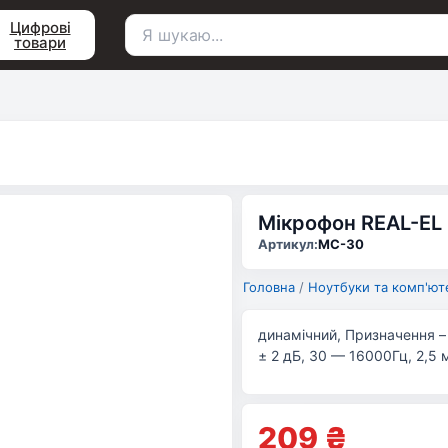
Цифрові
товари
Пошук
для:
Мікрофон REAL-EL
Артикул:
MC-30
Головна
/
Ноутбуки та комп'ют
динамічний, Призначення – 
± 2 дБ, 30 — 16000Гц, 2,5 м
209
₴