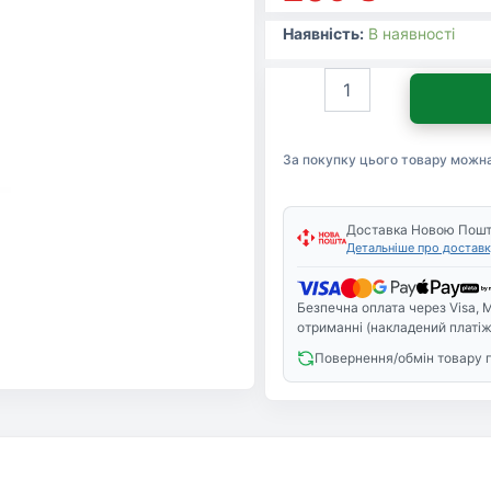
Наявність:
В наявності
Мікрофон
REAL-
EL
MC-
За покупку цього товару можн
30
кількість
Доставка Новою Пош
Детальніше про доставк
Безпечна оплата через Visa, M
отриманні (накладений платіж
Повернення/обмін товару 