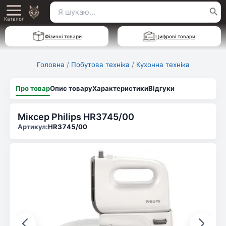
Перейти
Пошук
Main
до
Каталог
для:
вмісту
Menu
Фізичні товари
Цифрові товари
Головна
/
Побутова техніка
/
Кухонна техніка
Про товар
Опис товару
Характеристики
Відгуки
Міксер Philips HR3745/00
Артикул:
HR3745/00