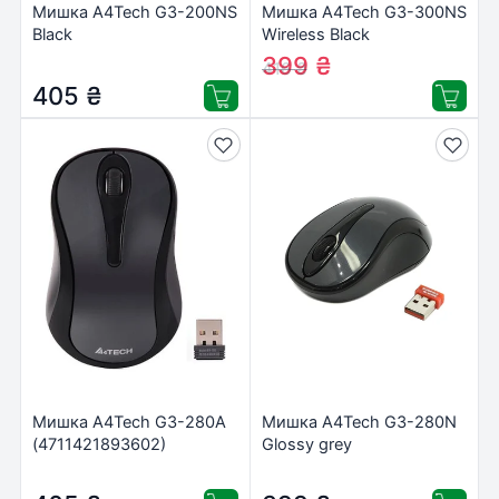
Мишка A4Tech G3-200NS
Мишка A4Tech G3-300NS
Black
Wireless Black
(4711421951074)
399
₴
416
₴
405
₴
Мишка A4Tech G3-280A
Мишка A4Tech G3-280N
(4711421893602)
Glossy grey