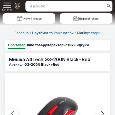
Перейти
Пошук
Main
до
Каталог
для:
вмісту
Menu
Фізичні товари
Цифрові товари
Головна
/
Ноутбуки та комп'ютери
/
Маніпулятори
Про товар
Опис товару
Характеристики
Відгуки
Мишка A4Tech G3-200N Black+Red
Артикул:
G3-200N Black+Red