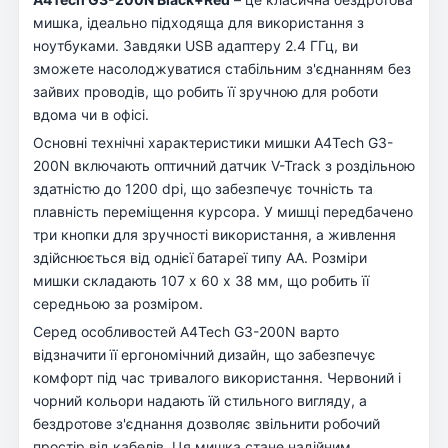
мишка, ідеально підходяща для використання з
ноутбуками. Завдяки USB адаптеру 2.4 ГГц, ви
зможете насолоджуватися стабільним з'єднанням без
зайвих проводів, що робить її зручною для роботи
вдома чи в офісі.
Основні технічні характеристики мишки A4Tech G3-
200N включають оптичний датчик V-Track з роздільною
здатністю до 1200 dpi, що забезпечує точність та
плавність переміщення курсора. У мишці передбачено
три кнопки для зручності використання, а живлення
здійснюється від однієї батареї типу AA. Розміри
мишки складають 107 х 60 х 38 мм, що робить її
середньою за розміром.
Серед особливостей A4Tech G3-200N варто
відзначити її ергономічний дизайн, що забезпечує
комфорт під час тривалого використання. Червоний і
чорний кольори надають їй стильного вигляду, а
бездротове з'єднання дозволяє звільнити робочий
простір від кабелів. Ця мишка стане надійним