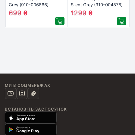
Grey (910-006866)
Silent Grey (910-004878)
699
₴
1299
₴
714
₴
1326
₴
МИ В СОЦМЕРЕЖАХ
ВСТАНОВІТЬ ЗАСТОСУНОК
Завантажити в
App Store
Доступно в
Google Play