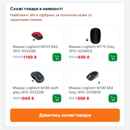
Схожі товари в наявності
Найближчі збіги підібрано за початком назви та
характеристиками.
Мишка Logitech M235 Red
Мишка Logitech M170 Grey
(910-002496)
(910-004642)
1199
₴
499
₴
1224
₴
510
₴
Мишка Logitech M185 swift
Мишка Logitech M190 Mid
grey (910-002238)
Grey (910-005906)
949
₴
599
₴
969
₴
612
₴
Дивитись схожі товари