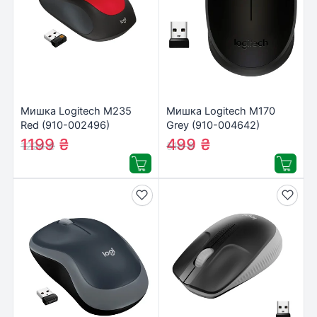
Мишка Logitech M235
Мишка Logitech M170
Red (910-002496)
Grey (910-004642)
1199
₴
499
₴
1224
₴
510
₴