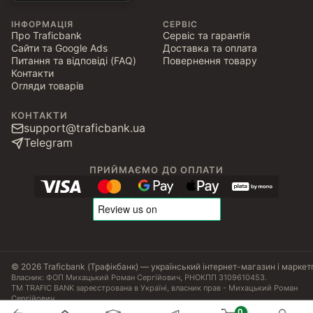
ІНФОРМАЦІЯ
СЕРВІС
Про Traficbank
Сервіс та гарантія
Сайти та Google Ads
Доставка та оплата
Питання та відповіді (FAQ)
Повернення товару
Контакти
Огляди товарів
КОНТАКТИ
support@traficbank.ua
Telegram
ПРИЙМАЄМО ДО ОПЛАТИ
© 2026 Traficbank (Трафікбанк) — український інтернет-магазин і маркет
Власник: ФОП Михацький Роман Сергійович, РНОКПП 3109610453.
ТМ TRAFIC BANK зареєстрована в Україні, власник прав - Михацький Роман
Сергійович.