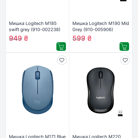
Мишка Logitech M185
Мишка Logitech M190 Mid
swift grey (910-002238)
Grey (910-005906)
949
₴
599
₴
969
₴
612
₴
Мишка Logitech M171 Blue
Мишка Logitech M220