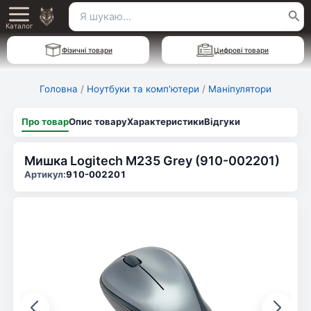
Перейти
Пошук
Main
до
Каталог
для:
вмісту
Menu
Фізичні товари
Цифрові товари
Головна
/
Ноутбуки та комп'ютери
/
Маніпулятори
Про товар
Опис товару
Характеристики
Відгуки
Мишка Logitech M235 Grey (910-002201)
Артикул:
910-002201