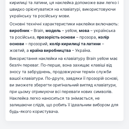
кирилиці та латини, ця наклейка допоможе вам легко і
швидко орієнтуватися на клавіатурі, використовуючи
українську та російську мови.
Основні технічні характеристики наклейки включають:
виробник
– Brain,
модель
– yellow,
мова
– українська
та російська,
прозорість основи
– прозора,
колір
основи
– прозорий,
колір кирилиці та латини
–
жовтий, а
країна виробництва
– Україна.
Використання наклейки на клавіатуру Brain yellow має
безліч переваг. По-перше, вона захищає клавіші від
зносу та забруднень, продовжуючи термін служби
вашої клавіатури. По-друге, завдяки її прозорій основі,
ви зможете зберегти оригінальний вигляд клавіатури,
при цьому отримуючи всі переваги нових символів.
Наклейка легко наноситься та знімається, не
залишаючи слідів, що робить її ідеальним вибором для
будь-якого користувача.