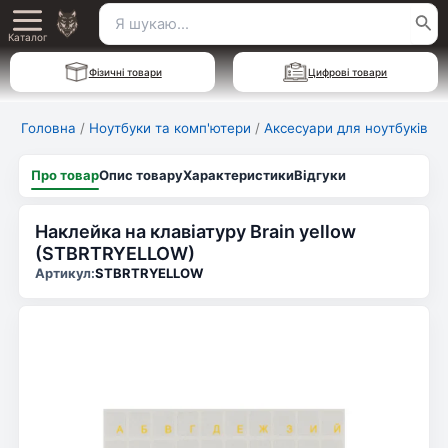
Перейти
Пошук
Main
до
Каталог
для:
вмісту
Menu
Фізичні товари
Цифрові товари
Головна
/
Ноутбуки та комп'ютери
/
Аксесуари для ноутбуків
Про товар
Опис товару
Характеристики
Відгуки
Наклейка на клавіатуру Brain yellow
(STBRTRYELLOW)
Артикул:
STBRTRYELLOW