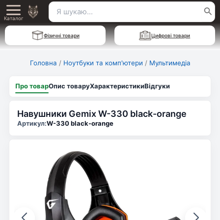
Перейти
Пошук
Main
до
Каталог
для:
вмісту
Menu
Фізичні товари
Цифрові товари
Головна
/
Ноутбуки та комп'ютери
/
Мультимедіа
Про товар
Опис товару
Характеристики
Відгуки
Навушники Gemix W-330 black-orange
Артикул:
W-330 black-orange