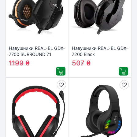
Навушники REAL-EL GDX-
Навушники REAL-EL GDX-
7700 SURROUND 7.1
7200 Black
black-orange
1199
₴
507
₴
1276
₴
518
₴