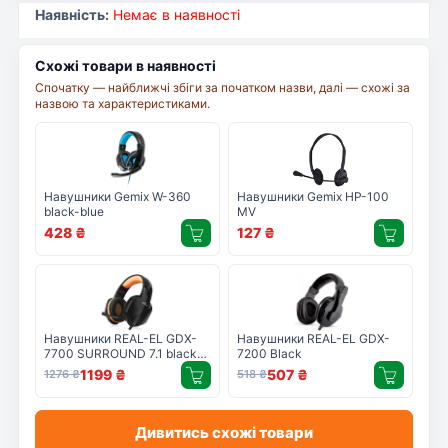
Наявність:
Немає в наявності
Схожі товари в наявності
Спочатку — найближчі збіги за початком назви, далі — схожі за
назвою та характеристиками.
Навушники Gemix W-360
Навушники Gemix HP-100
black-blue
MV
428
₴
127
₴
Навушники REAL-EL GDX-
Навушники REAL-EL GDX-
7700 SURROUND 7.1 black-
7200 Black
orange
1199
₴
507
₴
1276
₴
518
₴
Дивитись схожі товари