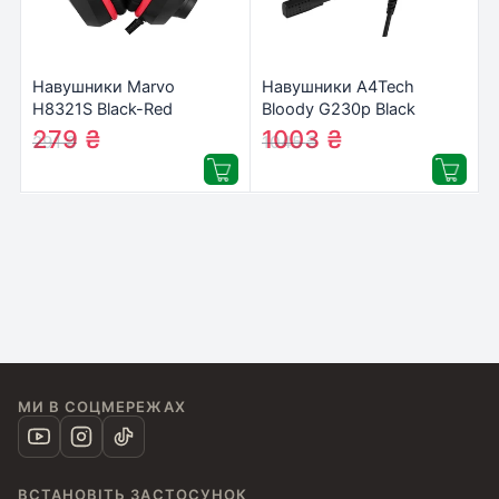
Навушники Marvo
Навушники A4Tech
H8321S Black-Red
Bloody G230p Black
(H8321S)
279
₴
1003
₴
291
₴
1045
₴
МИ В СОЦМЕРЕЖАХ
ВСТАНОВІТЬ ЗАСТОСУНОК