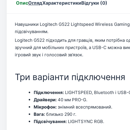
Опис
Огляд
Характеристики
Відгуки (0)
Навушники Logitech G522 Lightspeed Wireless Gaming 
підсвічуванням.
Logitech G522 підходить для гравців, яким потрібна
зручний для мобільних пристроїв, а USB-C можна вик
ігровий звук і голосовий зв’язок.
Три варіанти підключення
Підключення:
LIGHTSPEED, Bluetooth і USB-
Драйвери:
40 мм PRO-G.
Мікрофон:
знімний всеспрямований.
Вага:
близько 290 г.
Підсвічування:
LIGHTSYNC RGB.