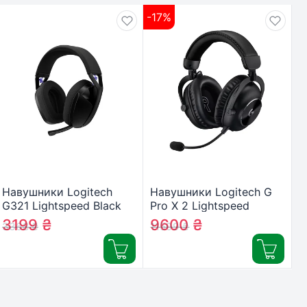
-17%
Навушники Logitech
Навушники Logitech G
G321 Lightspeed Black
Pro X 2 Lightspeed
(981-001563)
Wireless Black (981-
3199
₴
9600
₴
3368
₴
11599
₴
001263)