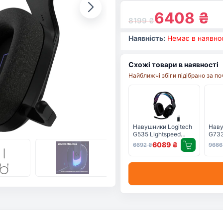
6408
₴
8199
₴
Наявність:
Немає в наявнос
Схожі товари в наявності
Найближчі збіги підібрано за п
Навушники Logitech
Наву
G535 Lightspeed
G733
Wireless Gaming
Wire
6089
₴
6692
₴
966
Headset Black (981-
Head
000972)
0008