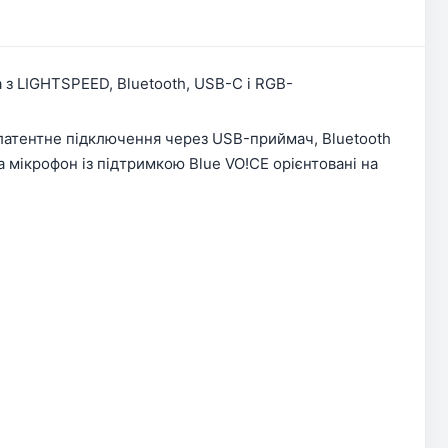
а з LIGHTSPEED, Bluetooth, USB-C і RGB-
олатентне підключення через USB-приймач, Bluetooth
 мікрофон із підтримкою Blue VO!CE орієнтовані на