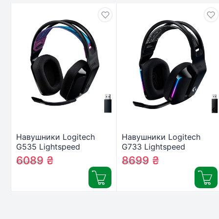
Навушники Logitech
Навушники Logitech
G535 Lightspeed
G733 Lightspeed
Wireless Gaming Headset
Wireless RGB Gaming
6089
₴
8699
₴
6692
₴
9666
₴
Black (981-000972)
Headset Black (981-
000864)