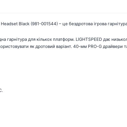
Headset Black (981-001544) – це бездротова ігрова гарнітур
 одна гарнітура для кількох платформ. LIGHTSPEED дає низьк
ористовувати як дротовий варіант. 40-мм PRO-G драйвери та
C.