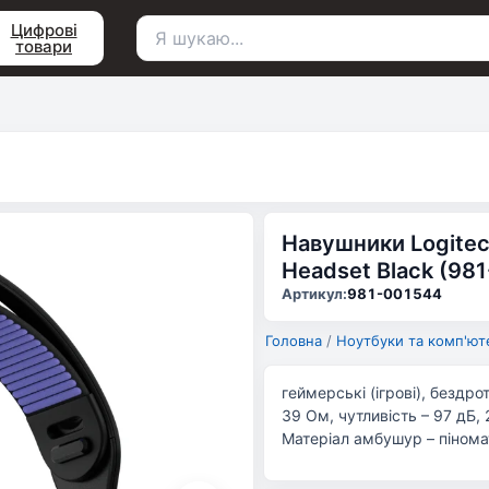
Цифрові
товари
Пошук
для:
Навушники Logitec
Headset Black (98
Артикул:
981-001544
Головна
/
Ноутбуки та комп'ют
геймерські (ігрові), бездро
39 Ом, чутливість – 97 дБ, 2
Матеріал амбушур – піномате