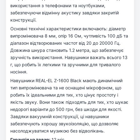
використання з телефонами та ноутбуками,
забезпечуючи відмінну акустику завдяки закритій
конструкції.
Основні технічні характеристики включають: діаметр
випромінювача 8 мм, опір 16 Ом, чутливість 100 дБ та
діапазон відтворюваних частот від 20 до 20000 Гц.
Довжина шнура становить 1.2 метра, що забезпечує
зручність використання. Навушники важать всього 13
г, що робить їх легкими та зручними для тривалого
носіння.
Навушники REAL-EL Z-1600 Black мають динамічний
тип випромінювача та не оснащені мікрофоном, що
робить їх ідеальними для тих, хто цінує простоту і
якість звуку. Вони також підходять для тих, хто шукає
недорогі варіанти до 500 грн, без шкоди для якості.
Завдяки вакуумній конструкції, ці навушники
забезпечують хорошу звукоізоляцію, що дозволяє
насолоджуватися музикою без відволікань.
Гарантія на товар:
12 міс.