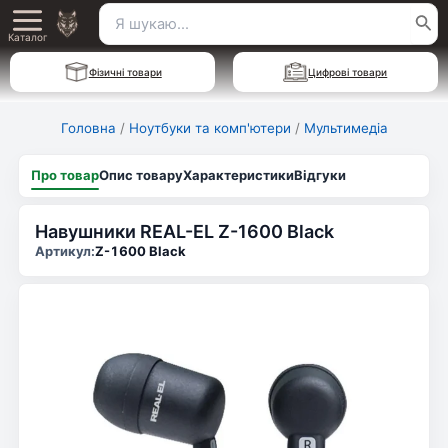
Перейти
Пошук
Main
до
Каталог
для:
вмісту
Menu
Фізичні товари
Цифрові товари
Головна
/
Ноутбуки та комп'ютери
/
Мультимедіа
Про товар
Опис товару
Характеристики
Відгуки
Навушники REAL-EL Z-1600 Black
Артикул:
Z-1600 Black