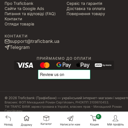
Про Traficbank
Сервіс та гарантія
Сайти та Google Ads
Доставка та оплата
Питання та відповіді (FAQ)
Повернення товару
Контакти
Огляди товарів
КОНТАКТИ
support@traficbank.ua
Telegram
ПРИЙМАЄМО ДО ОПЛАТИ
© 2026 Traficbank (Трафікбанк) — український інтернет-магазин і маркет
Власник: ФОП Михацький Роман Сергійович, РНОКПП 3109610453.
ТМ TRAFIC BANK зареєстрована в Україні, власник прав - Михацький Роман
Сергійович.
Угода користувача
Політика конфіденційності
Публічна оферта
Налаштування Cookies
Сертифікати, ліцензії та патенти
Каталог
Назад
Написати нам
Кошик
Мій профіль
410
₴
Додому
Купити