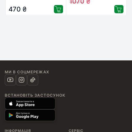
1070
₴
1092
₴
470
₴
МИ В СОЦМЕРЕЖАХ
ВСТАНОВІТЬ ЗАСТОСУНОК
Завантажити в
App Store
Доступно в
Google Play
ІНФОРМАЦІЯ
СЕРВІС