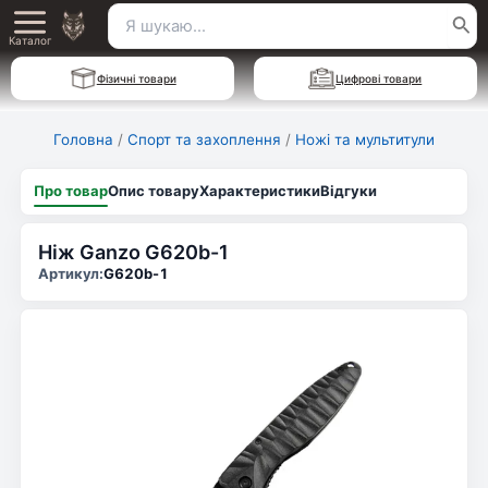
Перейти
Пошук
Main
до
Каталог
для:
вмісту
Menu
Фізичні товари
Цифрові товари
Головна
/
Спорт та захоплення
/
Ножі та мультитули
Про товар
Опис товару
Характеристики
Відгуки
Ніж Ganzo G620b-1
Артикул:
G620b-1