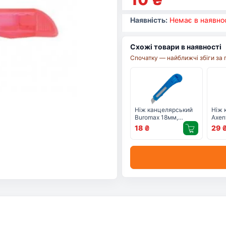
Наявність:
Немає в наявнос
Схожі товари в наявності
Спочатку — найближчі збіги за 
Ніж канцелярський
Ніж 
Buromax 18мм,
Axent
transparent plastic,
(asso
18
₴
29
JOBMAX (BM.4646)
(640