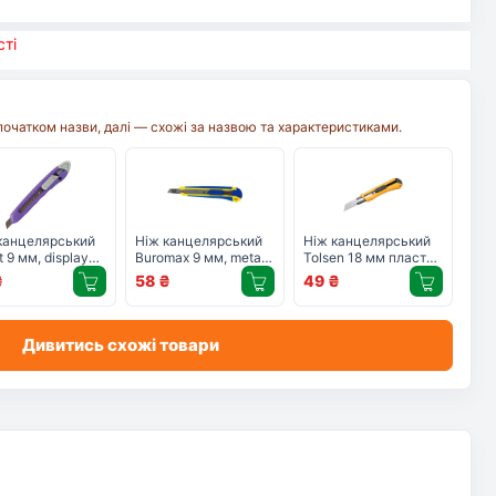
ті
початком назви, далі — схожі за назвою та характеристиками.
канцелярський
Ніж канцелярський
Ніж канцелярський
 9 мм, display
Buromax 9 мм, metal
Tolsen 18 мм пластик
rted colors)
runners, rubber inserts
металева
₴
58
₴
49
₴
1-А)
(BM.4601)
направляюча
(30085)
Дивитись схожі товари