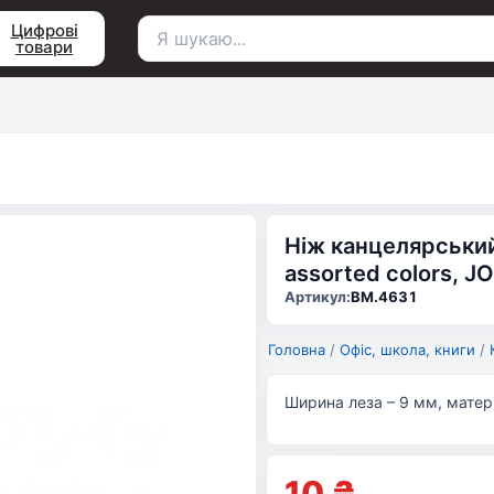
Цифрові
товари
Пошук
для:
Ніж канцелярський 
assorted colors, 
Артикул:
BM.4631
Головна
/
Офіс, школа, книги
/
Ширина леза – 9 мм, матеріа
10
₴