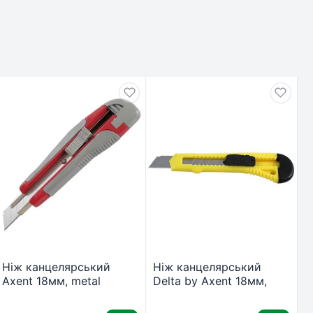
Ніж канцелярський
Ніж канцелярський
Axent 18мм, metal
Delta by Axent 18мм,
runners, rubber inserts
yellow, polybag (D6522-
(6702-А)
02)