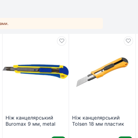
ками.
Ніж канцелярський
Ніж канцелярський
Buromax 9 мм, metal
Tolsen 18 мм пластик
runners, rubber inserts
металева направляюча
(BM.4601)
(30085)