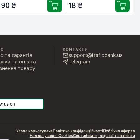
90
₴
18
₴
ІС
КОНТАКТИ
с та гарантія
support@traficbank.ua
авка та оплата
Telegram
рнення товару
Угода користувача
Політика конфіденційності
Публічна оферта
Налаштування Cookies
Сертифікати, ліцензії та патенти