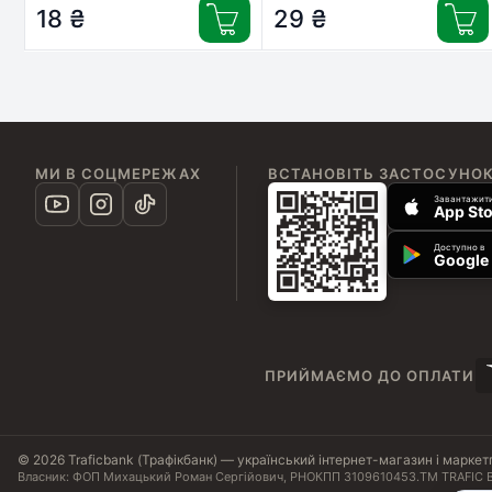
18
₴
29
₴
МИ В СОЦМЕРЕЖАХ
ВСТАНОВІТЬ ЗАСТОСУНО
Завантажити
App Sto
Доступно в
Google 
ПРИЙМАЄМО ДО ОПЛАТИ
© 2026 Traficbank (Трафікбанк) — український інтернет-магазин і маркет
Власник: ФОП Михацький Роман Сергійович, РНОКПП 3109610453.
ТМ TRAFIC B