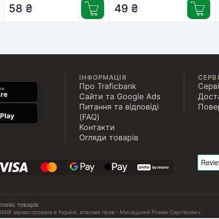
58
₴
49
₴
К
ІНФОРМАЦІЯ
СЕРВ
Про Traficbank
Серві
 в
re
Сайти та Google Ads
Дост
Питання та відповіді
Пове
Play
(FAQ)
Контакти
Огляди товарів
плейс товарів
ANK зареєстрована в Україні, власник прав - Михацький Роман Сергійович.