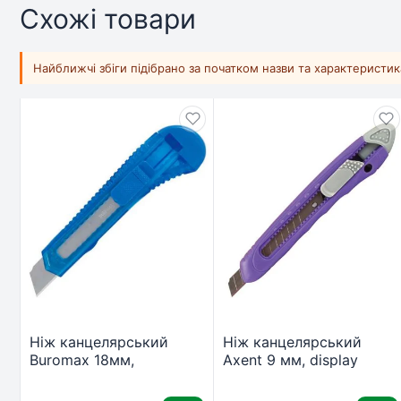
Схожі товари
Найближчі збіги підібрано за початком назви та характеристи
Ніж канцелярський
Ніж канцелярський
Buromax 18мм,
Axent 9 мм, display
transparent plastic,
(assorted colors) (6401-
JOBMAX (BM.4646)
А)