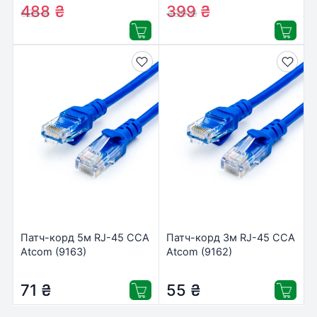
outdoor Digitus (DK-1644-
Cable OD2.8 NW122 Black
488
₴
399
₴
525
₴
439
₴
100/BL-OD)
Ugreen (70656)
Патч-корд 5м RJ-45 CCA
Патч-корд 3м RJ-45 CCA
Atcom (9163)
Atcom (9162)
71
₴
55
₴