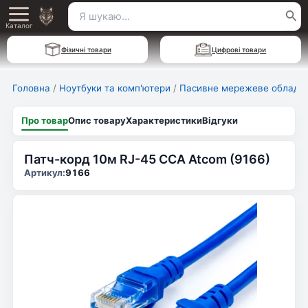
Перейти
Пошук
Main
до
Каталог
для:
вмісту
Menu
Фізичні товари
Цифрові товари
Головна
/
Ноутбуки та комп'ютери
/
Пасивне мережеве обладн
Про товар
Опис товару
Характеристики
Відгуки
Патч-корд 10м RJ-45 CCA Atcom (9166)
Артикул:
9166