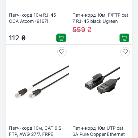
Патч-корд 10м RJ-45
Патч-корд 10м, F/FTP cat
CCA Atcom (9167)
7 RJ-45 black Ugreen
(U_11273)
559
₴
589
₴
112
₴
Патч-корд 10м, CAT 6 S-
Патч-корд 10м UTP cat
FTP, AWG 27/7, FRPE,
6A Pure Copper Ethernet