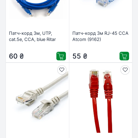
Патч-корд 3м, UTP,
Патч-корд 3м RJ-45 CCA
cat.5e, CCA, blue Ritar
Atcom (9162)
(PCR-CCA/3Be)
60
₴
55
₴