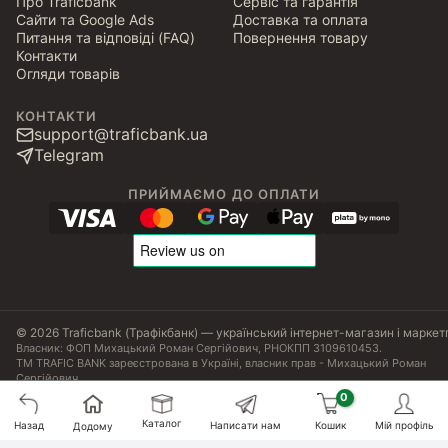
Про Traficbank
Сервіс та гарантія
Сайти та Google Ads
Доставка та оплата
Питання та відповіді (FAQ)
Повернення товару
Контакти
Огляди товарів
КОНТАКТИ
support@traficbank.ua
Telegram
ПРИЙМАЄМО ДО ОПЛАТИ
© 2026 Traficbank (Трафікбанк) — український інтернет-магазин і маркет
Власник: ФОП Михацький Роман Сергійович, РНОКПП 3109610453.
ТМ TRAFIC BANK зареєстрована в Україні, власник прав - Михацький Роман
Сергійович.
Угода користувача
Політика конфіденційності
Публічна оферта
Налаштування Cookies
Сертифікати, ліцензії та патенти
Каталог
Назад
Написати нам
Кошик
Мій профіль
Додому