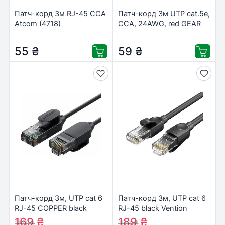
Патч-корд 3м RJ-45 CCA
Патч-корд 3м UTP cat.5e,
Atcom (4718)
CCA, 24AWG, red GEAR
(GPC-UTPCCARJ45-3R)
55
₴
59
₴
Патч-корд 3м, UTP cat 6
Патч-корд 3м, UTP cat 6
RJ-45 COPPER black
RJ-45 black Vention
Ugreen (U_70653)
(IBNBI)
169
₴
189
₴
180
₴
199
₴