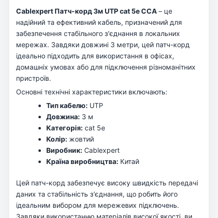
Cablexpert Патч-корд 3м UTP cat 5е CCA
– це
надійний та ефективний кабель, призначений для
забезпечення стабільного з'єднання в локальних
мережах. Завдяки довжині 3 метри, цей патч-корд
ідеально підходить для використання в офісах,
домашніх умовах або для підключення різноманітних
пристроїв.
Основні технічні характеристики включають:
Тип кабелю:
UTP
Довжина:
3 м
Категорія:
cat 5e
Колір:
жовтий
Виробник:
Cablexpert
Країна виробництва:
Китай
Цей патч-корд забезпечує високу швидкість передачі
даних та стабільність з'єднання, що робить його
ідеальним вибором для мережевих підключень.
Завдяки використанню матеріалів високої якості, ви