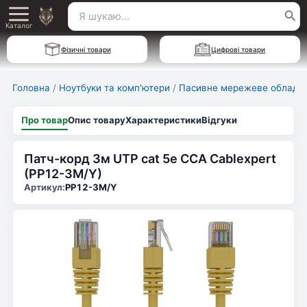
Перейти
Пошук
Main
до
Каталог
для:
вмісту
Menu
Фізичні товари
Цифрові товари
Головна
/
Ноутбуки та комп'ютери
/
Пасивне мережеве обладн
Про товар
Опис товару
Характеристики
Відгуки
Патч-корд 3м UTP cat 5е CCA Cablexpert
(PP12-3M/Y)
Артикул:
PP12-3M/Y