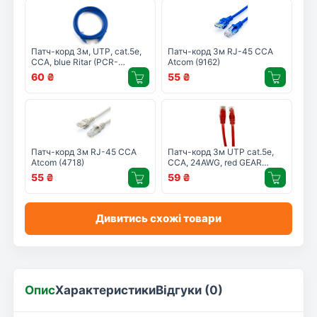
Патч-корд 3м, UTP, cat.5e,
Патч-корд 3м RJ-45 CCA
CCA, blue Ritar (PCR-
Atcom (9162)
CCA/3Be)
60
₴
55
₴
Патч-корд 3м RJ-45 CCA
Патч-корд 3м UTP cat.5e,
Atcom (4718)
CCA, 24AWG, red GEAR
(GPC-UTPCCARJ45-3R)
55
₴
59
₴
Дивитись схожі товари
Опис
Характеристики
Відгуки (0)