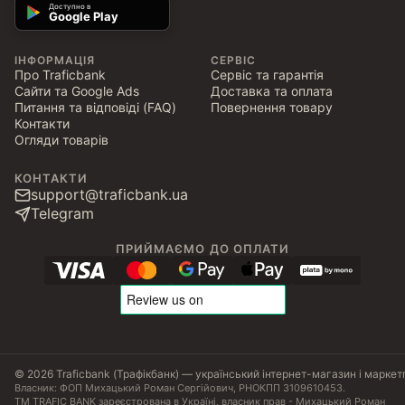
Доступно в
Google Play
ІНФОРМАЦІЯ
СЕРВІС
Про Traficbank
Сервіс та гарантія
Сайти та Google Ads
Доставка та оплата
Питання та відповіді (FAQ)
Повернення товару
Контакти
Огляди товарів
КОНТАКТИ
support@traficbank.ua
Telegram
ПРИЙМАЄМО ДО ОПЛАТИ
© 2026 Traficbank (Трафікбанк) — український інтернет-магазин і маркет
Власник: ФОП Михацький Роман Сергійович, РНОКПП 3109610453.
ТМ TRAFIC BANK зареєстрована в Україні, власник прав - Михацький Роман