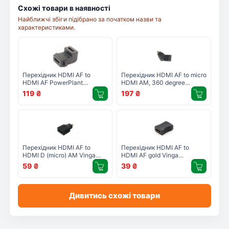
Схожі товари в наявності
Найближчі збіги підібрано за початком назви та
характеристиками.
Перехідник HDMI AF to
Перехідник HDMI AF to micro
HDMI AF PowerPlant
HDMI AM, 360 degree
(KD00AS1304)
PowerPlant (CA910618)
119
₴
197
₴
Перехідник HDMI AF to
Перехідник HDMI AF to
HDMI D (micro) AM Vinga
HDMI AF gold Vinga
(VCPHDMIFMM)
(VCPAHDMIFF)
59
₴
39
₴
Дивитись схожі товари