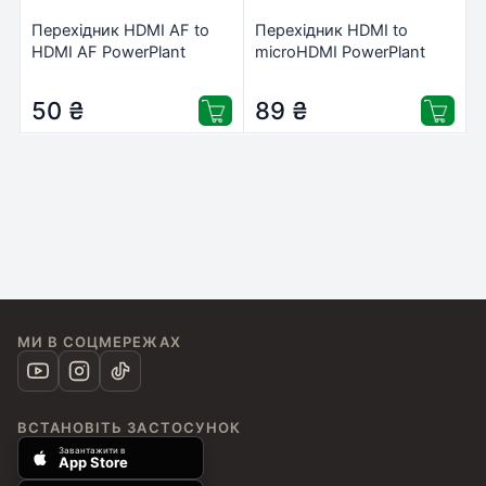
Перехідник HDMI AF to
Перехідник HDMI to
HDMI AF PowerPlant
microHDMI PowerPlant
(CA910670)
(KD00AS1298)
50
₴
89
₴
МИ В СОЦМЕРЕЖАХ
ВСТАНОВІТЬ ЗАСТОСУНОК
Завантажити в
App Store