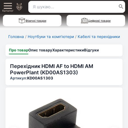
Перейти
Пошук
Main
до
Каталог
для:
вмісту
Menu
Фізичні товари
Цифрові товари
Головна
/
Ноутбуки та комп'ютери
/
Кабелі та перехідники
Про товар
Опис товару
Характеристики
Відгуки
Перехідник HDMI AF to HDMI AM
PowerPlant (KD00AS1303)
Артикул:
KD00AS1303