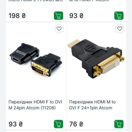
(CA912063)
(5285)
198
₴
93
₴
Перехідник HDMI F to DVI
Перехідник HDMI M to
M 24pin Atcom (11208)
DVI F 24+1pin Atcom
(9155)
93
₴
76
₴