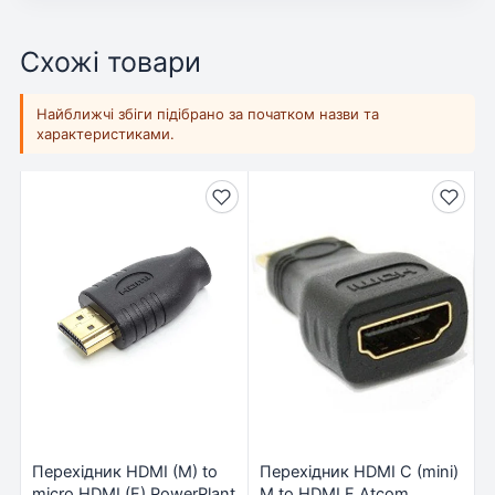
Схожі товари
Найближчі збіги підібрано за початком назви та
характеристиками.
Перехідник HDMI (M) to
Перехідник HDMI С (mini)
micro HDMI (F) PowerPlant
M to HDMI F Atcom