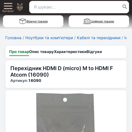
Перейти
Пошук
Main
до
Каталог
для:
вмісту
Menu
Фізичні товари
Цифрові товари
Головна
/
Ноутбуки та комп'ютери
/
Кабелі та перехідники
/
Інш
Про товар
Опис товару
Характеристики
Відгуки
Перехідник HDMI D (micro) M to HDMI F
Atcom (16090)
Артикул:
16090