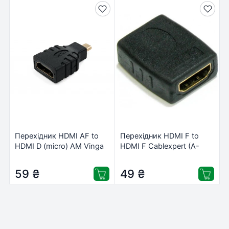
Перехідник HDMI AF to
Перехідник HDMI F to
HDMI D (micro) AM Vinga
HDMI F Cablexpert (A-
(VCPHDMIFMM)
HDMI-FF)
59
₴
49
₴