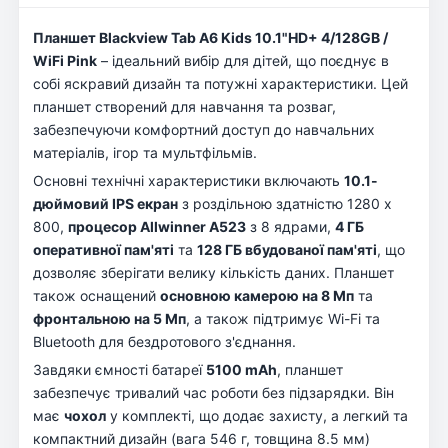
Планшет Blackview Tab A6 Kids 10.1"HD+ 4/128GB /
WiFi Pink
– ідеальний вибір для дітей, що поєднує в
собі яскравий дизайн та потужні характеристики. Цей
планшет створений для навчання та розваг,
забезпечуючи комфортний доступ до навчальних
матеріалів, ігор та мультфільмів.
Основні технічні характеристики включають
10.1-
дюймовий IPS екран
з роздільною здатністю 1280 х
800,
процесор Allwinner A523
з 8 ядрами,
4 ГБ
оперативної пам'яті
та
128 ГБ вбудованої пам'яті
, що
дозволяє зберігати велику кількість даних. Планшет
також оснащений
основною камерою на 8 Мп
та
фронтальною на 5 Мп
, а також підтримує Wi-Fi та
Bluetooth для бездротового з'єднання.
Завдяки ємності батареї
5100 mAh
, планшет
забезпечує тривалий час роботи без підзарядки. Він
має
чохол
у комплекті, що додає захисту, а легкий та
компактний дизайн (вага 546 г, товщина 8.5 мм)