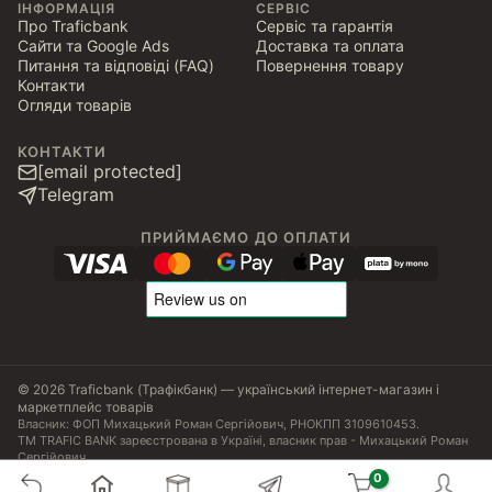
ІНФОРМАЦІЯ
СЕРВІС
Про Traficbank
Сервіс та гарантія
Сайти та Google Ads
Доставка та оплата
Питання та відповіді (FAQ)
Повернення товару
Контакти
Огляди товарів
КОНТАКТИ
[email protected]
Telegram
ПРИЙМАЄМО ДО ОПЛАТИ
© 2026 Traficbank (Трафікбанк) — український інтернет-магазин і
маркетплейс товарів
Власник: ФОП Михацький Роман Сергійович, РНОКПП 3109610453.
ТМ TRAFIC BANK зареєстрована в Україні, власник прав - Михацький Роман
Сергійович.
Угода користувача
Політика конфіденційності
Публічна оферта