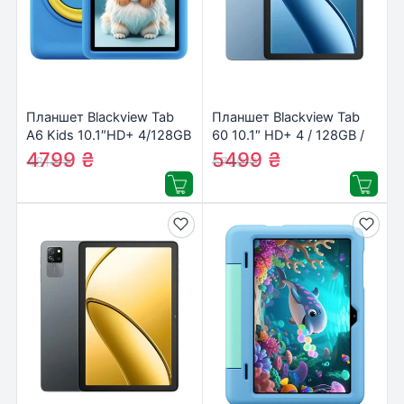
Планшет Blackview Tab
Планшет Blackview Tab
A6 Kids 10.1″HD+ 4/128GB
60 10.1″ HD+ 4 / 128GB /
/ WiFi Blue
WIFI Blue
4799
₴
5499
₴
4814
₴
5789
₴
(6931548319139)
(6931548318217)