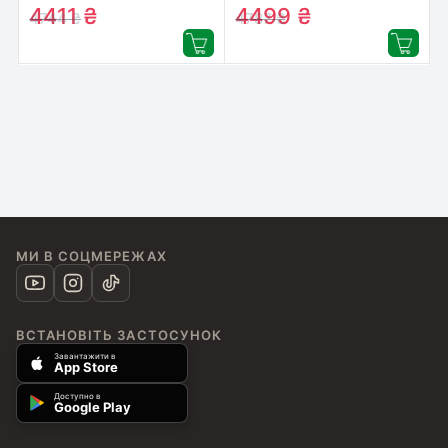
WiFi / Unicom Purple
WiFi / Fairy Green
4411
₴
4499
₴
4744
₴
4787
₴
(6931548324720)
(6931548324744)
МИ В СОЦМЕРЕЖАХ
ВСТАНОВІТЬ ЗАСТОСУНОК
Завантажити в
App Store
Доступно в
Google Play