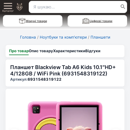
Перейти
Пошук
Main
до
Каталог
для:
вмісту
Menu
Фізичні товари
Цифрові товари
Головна
/
Ноутбуки та комп'ютери
/
Планшети
Про товар
Опис товару
Характеристики
Відгуки
Планшет Blackview Tab A6 Kids 10.1″HD+
4/128GB / WiFi Pink (6931548319122)
Артикул:
6931548319122