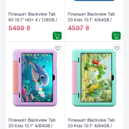
Планшет Blackview Tab
Планшет Blackview Tab
60 10.1″ HD+ 4 / 128GB /
20 Kids 10.1″ 4/64GB /
WIFI Gray
WiFi / Bubble Blue
5499
₴
4597
₴
5789
₴
4891
₴
(6931548318200)
(6931548324737)
Планшет Blackview Tab
Планшет Blackview Tab
20 Kids 10.1″ 4/64GB /
20 Kids 10.1″ 4/64GB /