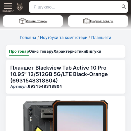
Перейти
Пошук
Main
до
Каталог
для:
вмісту
Menu
Фізичні товари
Цифрові товари
Головна
/
Ноутбуки та комп'ютери
/
Планшети
Про товар
Опис товару
Характеристики
Відгуки
Планшет Blackview Tab Active 10 Pro
10.95″ 12/512GB 5G/LTE Black-Orange
(6931548318804)
Артикул:
6931548318804