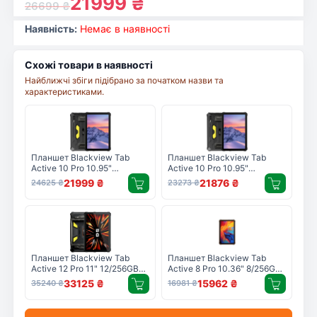
21999
₴
26699
₴
Наявність:
Немає в наявності
Схожі товари в наявності
Найближчі збіги підібрано за початком назви та
характеристиками.
Планшет Blackview Tab
Планшет Blackview Tab
Active 10 Pro 10.95"
Active 10 Pro 10.95"
12/512GB 5G/LTE Black
12/256GB 5G/LTE Black
21999
₴
21876
₴
24625
₴
23273
₴
(6931548318811)
(6931548318798)
Планшет Blackview Tab
Планшет Blackview Tab
Active 12 Pro 11" 12/256GB
Active 8 Pro 10.36" 8/256GB
5G/LTE Black
LTE Orange
33125
₴
15962
₴
35240
₴
16981
₴
(6931548322887)
(6931548313731)