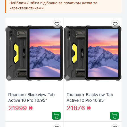
Найближчі збіги підібрано за початком назви та
характеристиками.
Планшет Blackview Tab
Планшет Blackview Tab
Active 10 Pro 10.95″
Active 10 Pro 10.95″
12/512GB 5G/LTE Black
12/256GB 5G/LTE Black
21999
₴
21876
₴
24625
₴
23273
₴
(6931548318811)
(6931548318798)