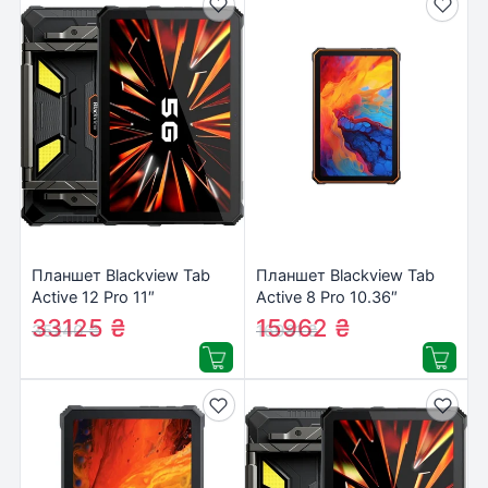
Планшет Blackview Tab
Планшет Blackview Tab
Active 12 Pro 11″
Active 8 Pro 10.36″
12/256GB 5G/LTE Black
8/256GB LTE Orange
33125
₴
15962
₴
35240
₴
16981
₴
(6931548322887)
(6931548313731)