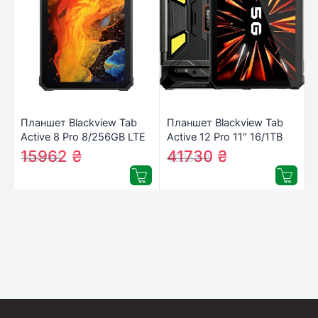
Планшет Blackview Tab
Планшет Blackview Tab
Active 8 Pro 8/256GB LTE
Active 12 Pro 11″ 16/1TB
Black (6931548313724)
5G/LTE Black
15962
₴
41730
₴
16981
₴
45359
₴
+PROJECTOR 120”
(6931548322900)