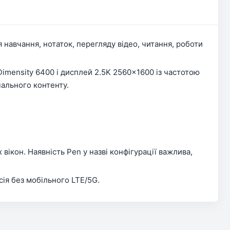
навчання, нотаток, перегляду відео, читання, роботи
Dimensity 6400 і дисплей 2.5K 2560×1600 із частотою
чального контенту.
вікон. Наявність Pen у назві конфігурації важлива,
сія без мобільного LTE/5G.