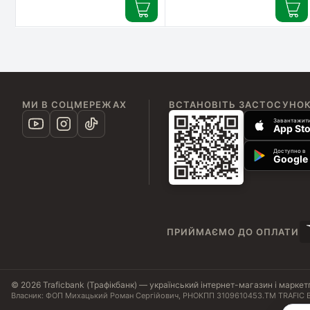
МИ В СОЦМЕРЕЖАХ
ВСТАНОВІТЬ ЗАСТОСУНО
Завантажити
App Sto
Доступно в
Google 
ПРИЙМАЄМО ДО ОПЛАТИ
© 2026 Traficbank (Трафікбанк) — український інтернет-магазин і маркет
Власник: ФОП Михацький Роман Сергійович, РНОКПП 3109610453.
ТМ TRAFIC B