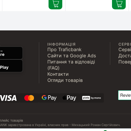
К
ІНФОРМАЦІЯ
СЕРВ
Про Traficbank
Серві
 в
re
Сайти та Google Ads
Дост
Питання та відповіді
Пове
Play
(FAQ)
Контакти
Огляди товарів
плейс товарів
ANK зареєстрована в Україні, власник прав - Михацький Роман Сергійович.