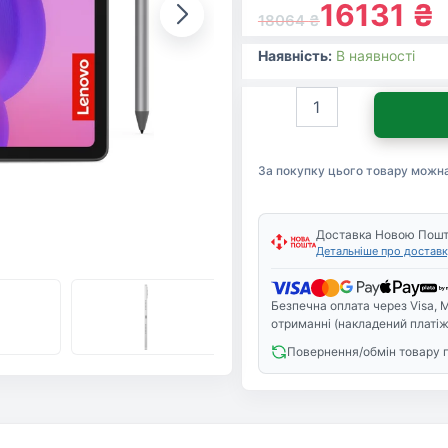
16131
₴
18064
₴
Наявність:
В наявності
Планшет
Lenovo
Idea
Tab
За покупку цього товару можн
Plus
Wi-
Fi
8/256
Доставка Новою Пош
Детальніше про доставк
Cloud
Grey
+
Безпечна оплата через Visa, M
Pen
отриманні (накладений платіж
(ZAG70268UA)
Повернення/обмін товару 
кількість