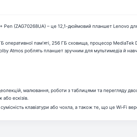
 + Pen (ZAG70268UA) – це 12,1-дюймовий планшет Lenovo для 
 ГБ оперативної памʼяті, 256 ГБ сховища, процесор MediaTek 
Dolby Atmos роблять планшет зручним для мультимедіа й нав
деолекцій, малювання, роботи з таблицями та перегляду двох 
або ескізів.
умісність клавіатури або чохла, а також те, що це Wi‑Fi вер