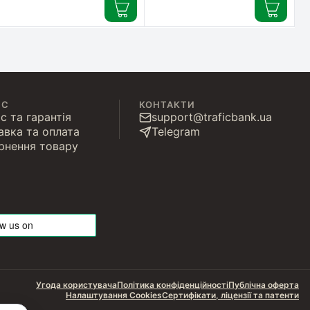
(ZAE50114UA)
ІС
КОНТАКТИ
с та гарантія
support@traficbank.ua
авка та оплата
Telegram
рнення товару
Угода користувача
Політика конфіденційності
Публічна оферта
Налаштування Cookies
Сертифікати, ліцензії та патенти