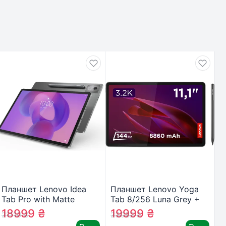
Планшет Lenovo Idea
Планшет Lenovo Yoga
Tab Pro with Matte
Tab 8/256 Luna Grey +
Display 8/256 WiFi Luna
Pen (ZAG60200UA)
18999
₴
19999
₴
21110
₴
23082
₴
Grey + Pen