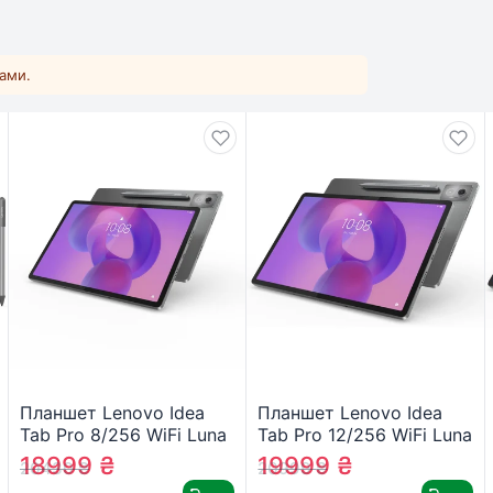
ками.
Планшет Lenovo Idea
Планшет Lenovo Idea
Tab Pro 8/256 WiFi Luna
Tab Pro 12/256 WiFi Luna
Grey + Pen
Grey + Pen
18999
₴
19999
₴
20430
₴
20999
₴
(ZAE40027UA)
(ZAE50100UA)