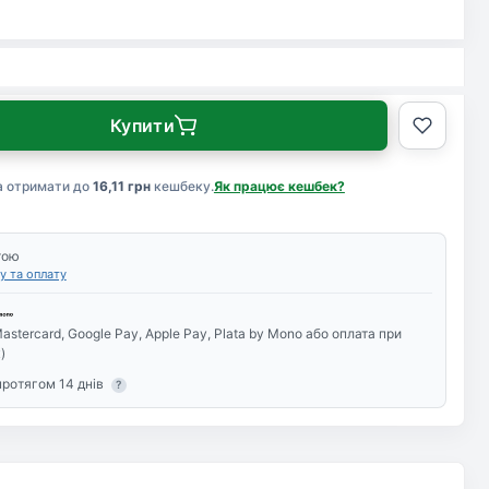
Купити
а отримати до
16,11 грн
кешбеку.
Як працює кешбек?
тою
у та оплату
astercard, Google Pay, Apple Pay, Plata by Mono або оплата при
)
протягом 14 днів
?