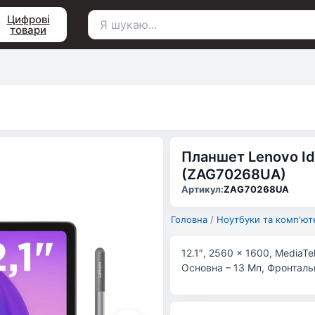
Цифрові
товари
Пошук
для:
Планшет Lenovo Ide
(ZAG70268UA)
Артикул:
ZAG70268UA
Головна
/
Ноутбуки та комп'ют
12.1″, 2560 x 1600, MediaTe
Основна – 13 Мп, Фронтальна