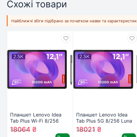
Схожі товари
Найближчі збіги підібрано за початком назви та характеристи
Планшет Lenovo Idea
Планшет Lenovo Idea
Tab Plus Wi-Fi 8/256
Tab Plus 5G 8/256 Luna
Luna Grey + Pen
Grey + Pen
18064
₴
18021
₴
19424
₴
20020
₴
(ZAG70055UA)
(ZAGF0114UA)