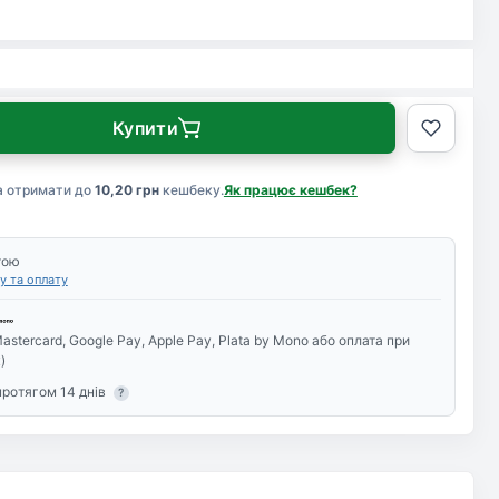
Купити
а отримати до
10,20 грн
кешбеку.
Як працює кешбек?
тою
у та оплату
astercard, Google Pay, Apple Pay, Plata by Mono або оплата при
)
протягом 14 днів
?