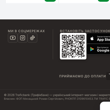
МИ В СОЦМЕРЕЖАХ
ВСТАНОВІТЬ ЗАСТОСУНО
Завантажити
App Sto
Доступно в
Google 
ПРИЙМАЄМО ДО ОПЛАТИ
© 2026 Traficbank (Трафікбанк) — український інтернет-магазин і маркет
Власник: ФОП Михацький Роман Сергійович, РНОКПП 3109610453.
ТМ TRAFIC B