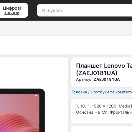
Цифрові
товари
Пошук
для:
Планшет Lenovo Tab
(ZAEJ0181UA)
Артикул:
ZAEJ0181UA
Головна
/
Ноутбуки та комп'ют
1, 10.1″, 1920 x 1200, Medi
Основна – 8 Мп, Фронтальна 