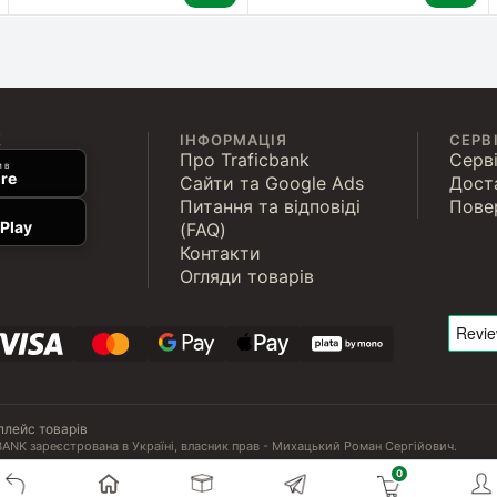
К
ІНФОРМАЦІЯ
СЕРВ
Про Traficbank
Серві
 в
re
Сайти та Google Ads
Дост
Питання та відповіді
Пове
Play
(FAQ)
Контакти
Огляди товарів
плейс товарів
ANK зареєстрована в Україні, власник прав - Михацький Роман Сергійович.