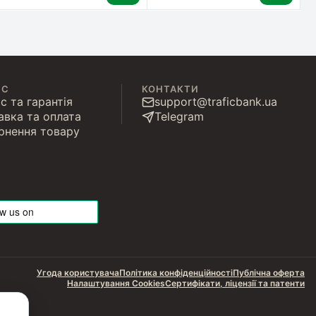
ІС
КОНТАКТИ
с та гарантія
support@traficbank.ua
авка та оплата
Telegram
рнення товару
Угода користувача
Політика конфіденційності
Публічна оферта
Налаштування Cookies
Сертифікати, ліцензії та патенти