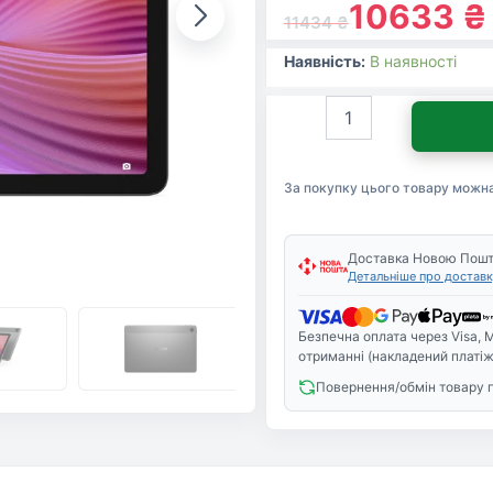
10633
₴
11434
₴
Наявність:
В наявності
Планшет
Lenovo
Tab
8/128
За покупку цього товару можн
LTE
Luna
Grey
+
Доставка Новою Пош
Детальніше про доставк
Clear
Case
(ZAEJ0181UA)
Безпечна оплата через Visa, M
кількість
отриманні (накладений платіж
Повернення/обмін товару 