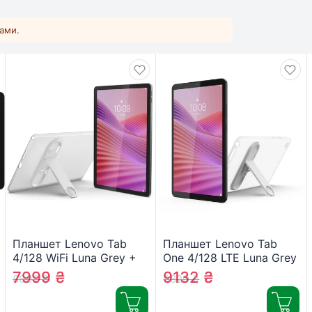
ками.
Планшет Lenovo Tab
Планшет Lenovo Tab
4/128 WiFi Luna Grey +
One 4/128 LTE Luna Grey
Clear Case
+ Clear Case
7999
₴
9132
₴
8602
₴
9820
₴
(ZAEH0006UA)
(ZAF10098UA)