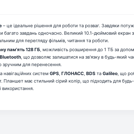
e
– це ідеальне рішення для роботи та розваг. Завдяки поту
ти багато завдань одночасно. Великий 10.1-дюймовий екран з
льним для перегляду фільмів, читання та роботи.
ну пам'ять 128 ГБ
, можливість розширення до 1 ТБ за допом
Bluetooth
, що дозволяє залишатися на зв'язку в будь-який ч
о зручним для перенесення.
а навігаційних систем
GPS
,
ГЛОНАСС
,
BDS
та
Galileo
, що р
. Планшет має стильний сірий колір, що підходить для будь-
і використання.