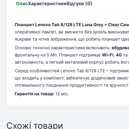
Опис
Характеристики
Відгуки (0)
Планшет Lenovo Tab 8/128 LTE Luna Grey + Clear Cas
оперативної пам'яті, ви зможете без зусиль виконува
яскраве та чітке зображення, що робить планшет ідеа
Основні технічні характеристики включають:
вбудова
фронтальну на 5 Мп. Планшет підтримує
Wi-Fi
,
4G
та
автономність, а легкий металевий корпус робить йог
Серед особливостей Lenovo Tab 8/128 LTE – підтримк
що входить у комплект, забезпечує додатковий захист
оптимального поєднання продуктивності та зручност
Гарантія на товар:
12 міс.
Схожі товари