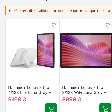
Найближчі збіги підібрано за початком назви та характеристи
Планшет Lenovo Tab
Планшет Lenovo Tab
4/128 LTE Luna Grey +
8/128 WiFi Luna Grey +
Clear Case
Clear Case
9168
₴
8999
₴
9859
₴
9677
₴
(ZAEJ0050UA)
(ZAEH0195UA)