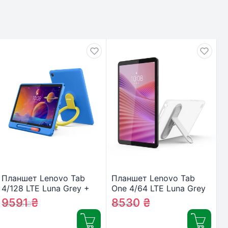
Планшет Lenovo Tab
Планшет Lenovo Tab
4/128 LTE Luna Grey +
One 4/64 LTE Luna Grey
Kids Bumper&Pen
+ Clear Case
9591
₴
8530
₴
10425
₴
9173
₴
(ZAEJ0129UA)
(ZAF10047UA)