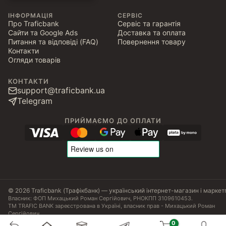
ІНФОРМАЦІЯ
СЕРВІС
Про Traficbank
Сервіс та гарантія
Сайти та Google Ads
Доставка та оплата
Питання та відповіді (FAQ)
Повернення товару
Контакти
Огляди товарів
КОНТАКТИ
support@traficbank.ua
Telegram
ПРИЙМАЄМО ДО ОПЛАТИ
© 2026 Traficbank (Трафікбанк) — український інтернет-магазин і маркет
Власник: ФОП Михацький Роман Сергійович, РНОКПП 3109610453.
ТМ TRAFIC BANK зареєстрована в Україні, власник прав - Михацький Роман
Сергійович.