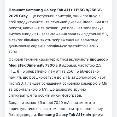
Планшет Samsung Galaxy Tab A11+ 11" 5G 8/256GB
2025 Gray
– це потужний пристрій, який поєднує в
собі продуктивність та стильний дизайн. Ідеальний для
роботи, навчання та розваг, цей планшет забезпечує
високу швидкість завантаження завдяки підтримці 5G,
а також відмінну якість зображення на великому 11-
дюймовому екрані з роздільною здатністю 1920 x
1200.
Основні технічні характеристики включають
процесор
MediaTek Dimensity 7300
з 8 ядрами, частотою 2.5
ГГц, 8 ГБ оперативної пам'яті та 256 ГБ вбудованої
пам'яті, що розширюється до 2 ТБ за допомогою карт
microSD. Планшет оснащений основною камерою 8 Мп
та фронтальною 5 Мп, що дозволяє зручно
спілкуватися та робити якісні фотографії.
Завдяки ємності батареї 7040 mAh, ви зможете
користуватися планшетом протягом тривалого часу
без підзарядки.
Samsung Galaxy Tab A11+
підтримує