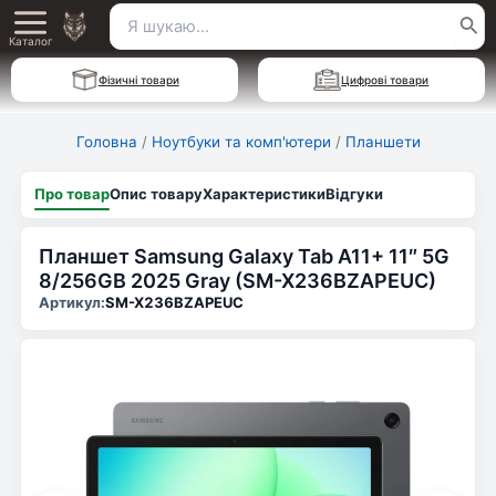
Перейти
Пошук
Main
до
Каталог
для:
вмісту
Menu
Фізичні товари
Цифрові товари
Головна
/
Ноутбуки та комп'ютери
/
Планшети
Про товар
Опис товару
Характеристики
Відгуки
Планшет Samsung Galaxy Tab A11+ 11″ 5G
8/256GB 2025 Gray (SM-X236BZAPEUC)
Артикул:
SM-X236BZAPEUC