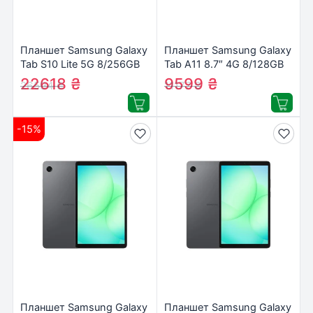
Планшет Samsung Galaxy
Планшет Samsung Galaxy
Tab S10 Lite 5G 8/256GB
Tab A11 8.7″ 4G 8/128GB
Gray (SM-X406BZAPEUC)
Gray (SM-X135FZAEEUC)
22618
₴
9599
₴
26594
₴
11177
₴
-15%
Планшет Samsung Galaxy
Планшет Samsung Galaxy