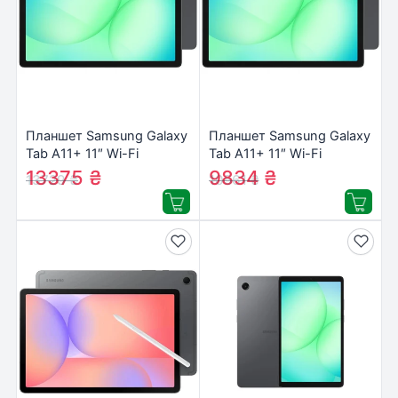
Планшет Samsung Galaxy
Планшет Samsung Galaxy
Tab A11+ 11″ Wi-Fi
Tab A11+ 11″ Wi-Fi
8/256GB 2025 Gray (SM-
6/128GB 2025 Gray (SM-
13375
₴
9834
₴
13729
₴
10561
₴
X230NZAPEUC)
X230NZAREUC)