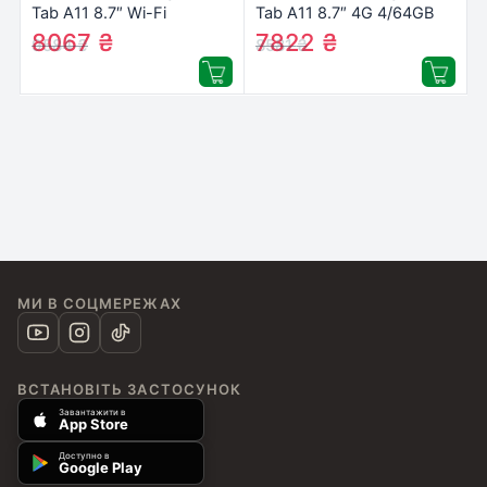
Tab A11 8.7″ Wi-Fi
Tab A11 8.7″ 4G 4/64GB
8/128GB Gray (SM-
Gray (SM-X135FZAAEUC)
8067
₴
7822
₴
9584
₴
8581
₴
X130NZAEEUC)
МИ В СОЦМЕРЕЖАХ
ВСТАНОВІТЬ ЗАСТОСУНОК
Завантажити в
App Store
Доступно в
Google Play