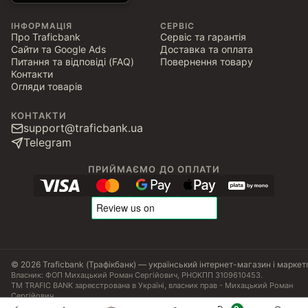
ІНФОРМАЦІЯ
СЕРВІС
Про Traficbank
Сервіс та гарантія
Сайти та Google Ads
Доставка та оплата
Питання та відповіді (FAQ)
Повернення товару
Контакти
Огляди товарів
КОНТАКТИ
support@traficbank.ua
Telegram
ПРИЙМАЄМО ДО ОПЛАТИ
© 2026 Traficbank (Трафікбанк) — український інтернет-магазин і маркет
Власник: ФОП Михацький Роман Сергійович, РНОКПП 3109610453.
ТМ TRAFIC BANK зареєстрована в Україні, власник прав - Михацький Роман
Сергійович.