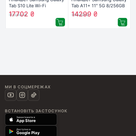
Tab S10 Lite Wi-Fi
Tab A11+ 11″ 5G 8/256GB
6/128GB Gray (SM-
2025 Gray (SM-
17702
₴
14299
₴
19242
₴
15388
₴
X400NZAREUC)
X236BZAPEUC)
МИ В СОЦМЕРЕЖАХ
ВСТАНОВІТЬ ЗАСТОСУНОК
Завантажити в
App Store
Доступно в
Google Play