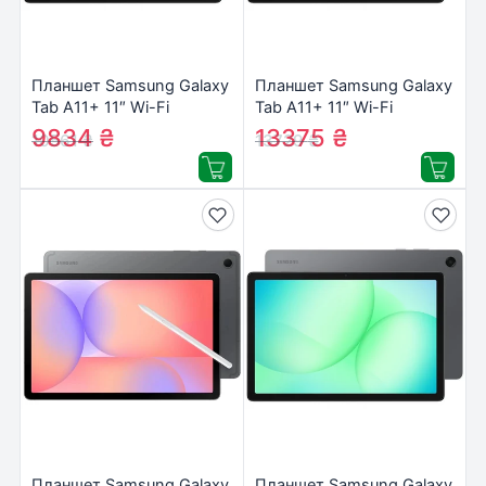
Планшет Samsung Galaxy
Планшет Samsung Galaxy
Tab A11+ 11″ Wi-Fi
Tab A11+ 11″ Wi-Fi
6/128GB 2025 Gray (SM-
8/256GB 2025 Gray (SM-
9834
₴
13375
₴
10561
₴
13729
₴
X230NZAREUC)
X230NZAPEUC)
Планшет Samsung Galaxy
Планшет Samsung Galaxy