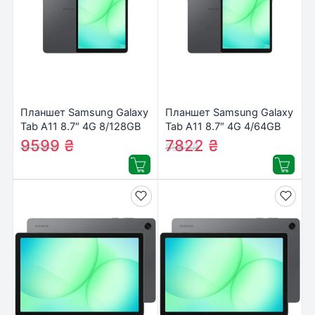
Планшет Samsung Galaxy
Планшет Samsung Galaxy
Tab A11 8.7″ 4G 8/128GB
Tab A11 8.7″ 4G 4/64GB
Gray (SM-X135FZAEEUC)
Gray (SM-X135FZAAEUC)
9599
₴
7822
₴
11177
₴
8581
₴