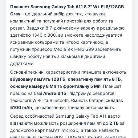
Планшет Samsung Galaxy Tab A11 8.7" Wi-Fi 8/128GB
Gray
– це ідеальний вибір для тих, хто шукає
компактний та потужний пристрій для роботи та
розваг. Завдяки 8.7-дюймовому екрану з роздільною
здатністю 1340 x 800, ви зможете насолоджуватися
яскравими кольорами та чіткою картинкою, а
потужний процесор MediaTek Helio G99 забезпечить
швидку роботу навіть з кількома відкритими
додатками.
Основні технічні характеристики планшета включають:
вбудовану пам'ять 128 ГБ
,
оперативну пам'ять 8 ГБ
,
основну камеру 8 Мп
та
фронтальну 5 Мп
. Планшет
працює на базі
Android 15
і підтримує бездротові
технології Wi-Fi та Bluetooth. Ємність батареї складає
5100 mAh
, що забезпечує тривалу автономність.
Серед особливостей Samsung Galaxy Tab A11 варто
відзначити можливість розширення пам'яті до
2 ТБ
за
допомогою карт пам'яті microSD, а також наявність
навігаційних систем BDS, ГЛОНАСС та GPS. Компактні