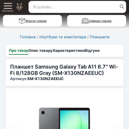
Перейти
Пошук
Main
до
Каталог
для:
вмісту
Menu
Фізичні товари
Цифрові товари
Головна
/
Ноутбуки та комп'ютери
/
Планшети
Про товар
Опис товару
Характеристики
Відгуки
Планшет Samsung Galaxy Tab A11 8.7″ Wi-
Fi 8/128GB Gray (SM-X130NZAEEUC)
Артикул:
SM-X130NZAEEUC