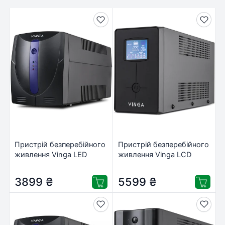
Пристрій безперебійного
Пристрій безперебійного
живлення Vinga LED
живлення Vinga LCD
1200VA plastic case with
1500VA metal case (VPC-
USB (VPE-1200PU)
1500M)
3899
₴
5599
₴