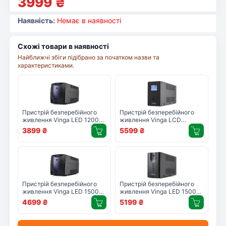
3999
₴
Наявність:
Немає в наявності
Схожі товари в наявності
Найближчі збіги підібрано за початком назви та
характеристиками.
Пристрій безперебійного
Пристрій безперебійного
живлення Vinga LED 1200VA
живлення Vinga LCD
plastic case with USB (VPE-
1500VA metal case (VPC-
3899
₴
5599
₴
1200PU)
1500M)
Пристрій безперебійного
Пристрій безперебійного
живлення Vinga LED 1500VA
живлення Vinga LED 1500VA
plastic case (VPE-1500P)
metal case (VPE-1500M)
4699
₴
5199
₴