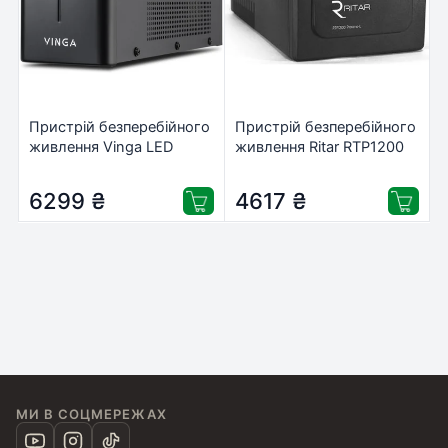
Пристрій безперебійного
Пристрій безперебійного
живлення Vinga LED
живлення Ritar RTP1200
2000VA metall case (VPE-
(720W) Proxima-L
2000M)
(RTP1200L)
6299
₴
4617
₴
МИ В СОЦМЕРЕЖАХ