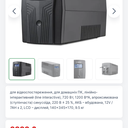
для відеоспостереження, для домашніх ПК, лінійно-
інтерактивний (line interactive), 720 Вт, 1200 В*А, апроксимована
(ступінчаста) синусоїда, 220 В ± 25 %, АКБ – вбудована, 12V /
7AH x 2, LCD – дисплей, 140×345×170, 9.5 кг