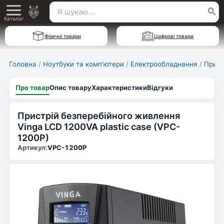
Перейти
Пошук
Main
до
Каталог
для:
вмісту
Menu
Фізичні товари
Цифрові товари
Головна
/
Ноутбуки та комп'ютери
/
Електрообладнання
/
Прист
Про товар
Опис товару
Характеристики
Відгуки
Пристрій безперебійного живлення
Vinga LCD 1200VA plastic case (VPC-
1200P)
Артикул:
VPC-1200P