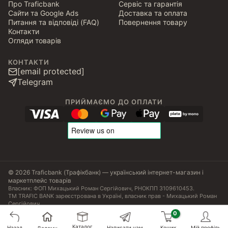
Про Traficbank
Сервіс та гарантія
Сайти та Google Ads
Доставка та оплата
Питання та відповіді (FAQ)
Повернення товару
Контакти
Огляди товарів
КОНТАКТИ
[email protected]
Telegram
ПРИЙМАЄМО ДО ОПЛАТИ
© 2026 Traficbank (Трафікбанк) — український інтернет-магазин і
маркетплейс товарів
Власник: ФОП Михацький Роман Сергійович, РНОКПП 3109610453.
ТМ TRAFIC BANK зареєстрована в Україні, власник прав - Михацький Роман
Сергійович.
Угода користувача
Політика конфіденційності
Публічна оферта
Налаштування Cookies
Сертифікати, ліцензії та патенти
Каталог
10055
₴
Назад
Написати нам
Кошик
Мій профіль