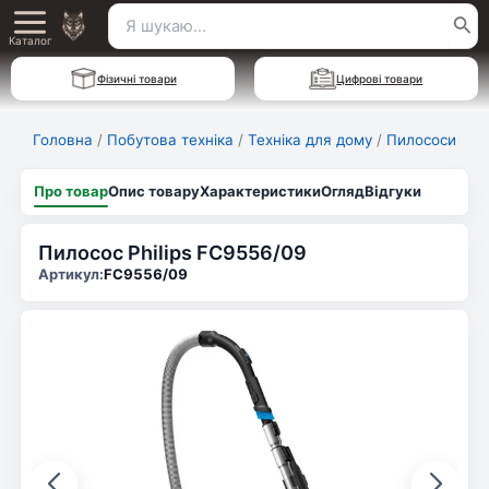
Перейти
Пошук
Main
до
Каталог
для:
вмісту
Menu
Фізичні товари
Цифрові товари
Головна
/
Побутова техніка
/
Техніка для дому
/
Пилососи
Про товар
Опис товару
Характеристики
Огляд
Відгуки
Пилосос Philips FC9556/09
Артикул:
FC9556/09