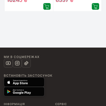
10245
₴
6557
₴
11061
₴
7039
₴
МИ В СОЦМЕРЕЖАХ
ВСТАНОВІТЬ ЗАСТОСУНОК
Завантажити в
App Store
Доступно в
Google Play
ІНФОРМАЦІЯ
СЕРВІС