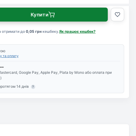
Купити
а отримати до
0,05 грн
кешбеку.
Як працює кешбек?
тою
у та оплату
astercard, Google Pay, Apple Pay, Plata by Mono або оплата при
)
протягом 14 днів
?