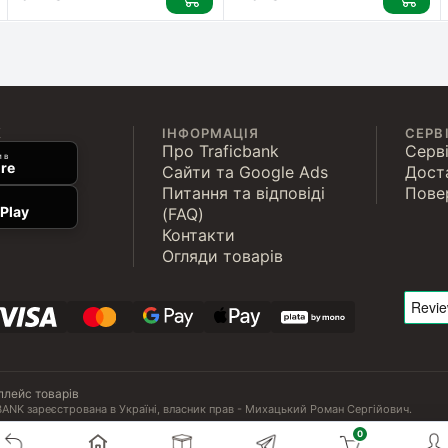
К
ІНФОРМАЦІЯ
СЕРВ
Про Traficbank
Серві
 в
re
Сайти та Google Ads
Дост
Питання та відповіді
Пове
Play
(FAQ)
Контакти
Огляди товарів
плейс товарів
ANK зареєстрована в Україні, власник прав - Михацький Роман Сергійович.