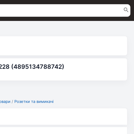
2228 (4895134788742)
овари
/
Розетки та вимикачі