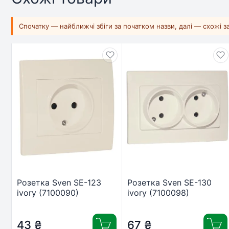
Спочатку — найближчі збіги за початком назви, далі — схожі 
Розетка Sven SE-123
Розетка Sven SE-130
ivory (7100090)
ivory (7100098)
43
₴
67
₴