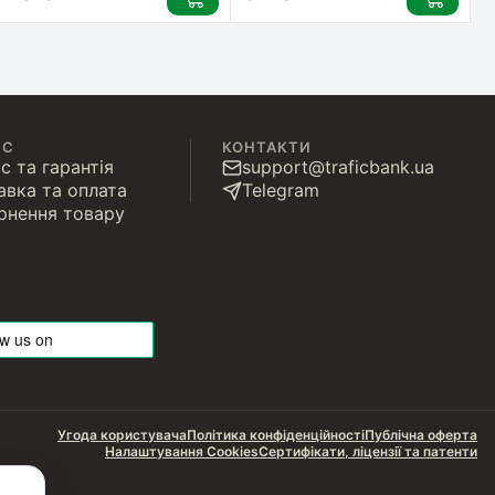
ІС
КОНТАКТИ
с та гарантія
support@traficbank.ua
авка та оплата
Telegram
рнення товару
Угода користувача
Політика конфіденційності
Публічна оферта
Налаштування Cookies
Сертифікати, ліцензії та патенти