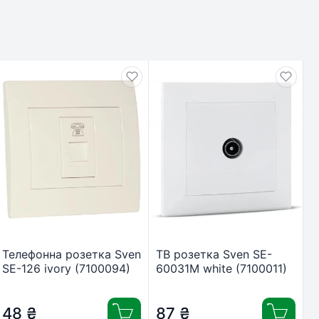
Телефонна розетка Sven
ТВ розетка Sven SE-
SE-126 ivory (7100094)
60031M white (7100011)
48
₴
87
₴