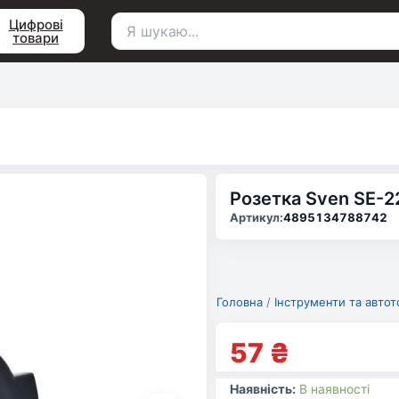
Цифрові
товари
Пошук
для:
Розетка Sven SE-
Артикул:
4895134788742
Головна
/
Інструменти та автот
57
₴
Наявність:
В наявності