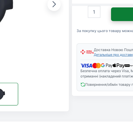
Розетка
Sven
SE-
2228
За покупку цього товару можн
(4895134788742)
кількість
Доставка Новою Пош
Детальніше про доставк
Безпечна оплата через Visa, M
отриманні (накладений платіж
Повернення/обмін товару 