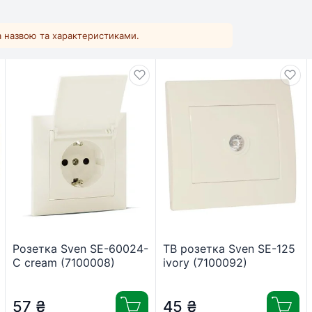
за назвою та характеристиками.
Розетка Sven SE-60024-
ТВ розетка Sven SE-125
C cream (7100008)
ivory (7100092)
57
₴
45
₴