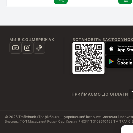
МИ В СОЦМЕРЕЖАХ
ВСТАНОВІТЬ ЗАСТОСУНО
Завантажити
App Sto
Доступно в
Google 
ПРИЙМАЄМО ДО ОПЛАТИ
© 2026 Traficbank (Трафікбанк) — український інтернет-магазин і маркет
Власник: ФОП Михацький Роман Сергійович, РНОКПП 3109610453.
ТМ TRAFIC B