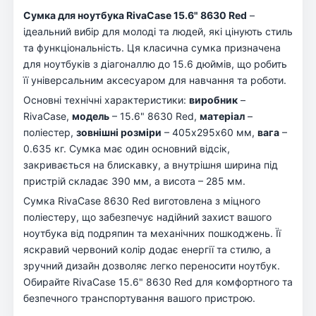
Сумка для ноутбука RivaCase 15.6" 8630 Red
–
ідеальний вибір для молоді та людей, які цінують стиль
та функціональність. Ця класична сумка призначена
для ноутбуків з діагоналлю до 15.6 дюймів, що робить
її універсальним аксесуаром для навчання та роботи.
Основні технічні характеристики:
виробник
–
RivaCase,
модель
– 15.6" 8630 Red,
матеріал
–
поліестер,
зовнішні розміри
– 405х295х60 мм,
вага
–
0.635 кг. Сумка має один основний відсік,
закривається на блискавку, а внутрішня ширина під
пристрій складає 390 мм, а висота – 285 мм.
Сумка RivaCase 8630 Red виготовлена з міцного
поліестеру, що забезпечує надійний захист вашого
ноутбука від подряпин та механічних пошкоджень. Її
яскравий червоний колір додає енергії та стилю, а
зручний дизайн дозволяє легко переносити ноутбук.
Обирайте RivaCase 15.6" 8630 Red для комфортного та
безпечного транспортування вашого пристрою.