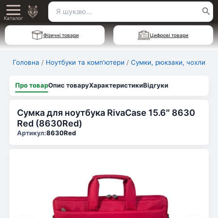
Перейти
Пошук
Main
до
Каталог
для:
вмісту
Menu
Фізичні товари
Цифрові товари
Головна
/
Ноутбуки та комп'ютери
/
Сумки, рюкзаки, чохли
Про товар
Опис товару
Характеристики
Відгуки
Сумка для ноутбука RivaCase 15.6″ 8630
Red (8630Red)
Артикул:
8630Red