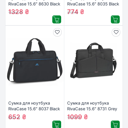
RivaCase 15.6″ 8630 Black
RivaCase 15.6″ 8035 Black
(8630Black)
(8035Black)
1328
₴
774
₴
1398
₴
815
₴
Сумка для ноутбука
Сумка для ноутбука
RivaCase 15.6″ 8037 Black
RivaCase 15.6″ 8731 Grey
(8037Black)
(8731Grey)
652
₴
1099
₴
687
₴
1157
₴