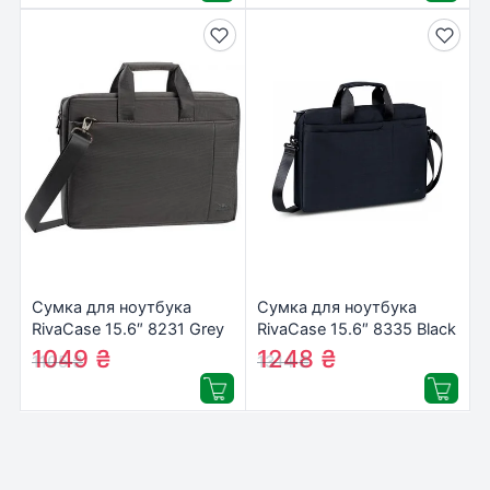
Сумка для ноутбука
Сумка для ноутбука
RivaCase 15.6″ 8231 Grey
RivaCase 15.6″ 8335 Black
(8231Grey)
(8335Black)
1049
₴
1248
₴
1105
₴
1314
₴