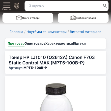
Перейти
Пошук
Main
до
Каталог
для:
вмісту
Menu
Фізичні товари
Цифрові товари
Головна
/
Ноутбуки та комп'ютери
/
Витратні матеріали
Про товар
Опис товару
Характеристики
Відгуки
Тонер HP LJ1010 (Q2612A) Canon F703
Static Control MAK (MPT5-100B-P)
Артикул:
MPT5-100B-P