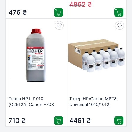
Static Control (MPT8-1KG-
(MPT11-1KG-10-P)
4862
₴
5228
₴
P)
476
₴
Тонер HP LJ1010
Тонер HP/Canon MPT8
(Q2612A) Canon F703
Universal 1010/1012,
/Premium ColorWay (TH-
10*1кг Static Control
1020P-1B)
(MPT8-1KG-10-P)
710
₴
4461
₴