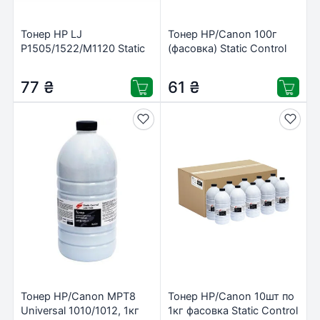
Тонер HP LJ
Тонер HP/Canon 100г
P1505/1522/M1120 Static
(фасовка) Static Control
Control MAK (MPT7-100B-
(MPT10-100B-P)
P/MPT7-100B-P-A)
77
₴
61
₴
Тонер HP/Canon MPT8
Тонер HP/Canon 10шт по
Universal 1010/1012, 1кг
1кг фасовка Static Control