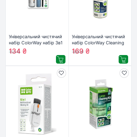
Універсальний чистячий
Універсальний чистячий
набір ColorWay набір 3в1
набір ColorWay Cleaning
Спрей, пензлик, мікрофіб.
Gel LED/TFT/LCD (CW-
134
₴
169
₴
151
₴
188
₴
(CW-1031)
5151)