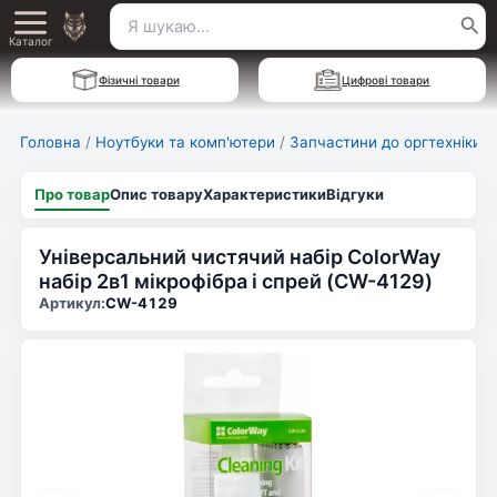
Перейти
Пошук
Main
до
Каталог
для:
вмісту
Menu
Фізичні товари
Цифрові товари
Головна
/
Ноутбуки та комп'ютери
/
Запчастини до оргтехніки
Про товар
Опис товару
Характеристики
Відгуки
Універсальний чистячий набір ColorWay
набір 2в1 мікрофібра і спрей (CW-4129)
Артикул:
CW-4129