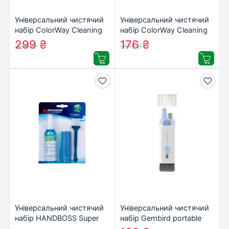
Універсальний чистячий
Універсальний чистячий
набір ColorWay Cleaning
набір ColorWay Cleaning
Kit, Multifunctional, 10 in 1
Kit XL for Screens, TVs,
299
₴
176
₴
336
₴
203
₴
(CW-1111)
PCs (CW-5200)
Універсальний чистячий
Універсальний чистячий
набір HANDBOSS Super
набір Gembird portable
CLeaning KIT 3in1 (FH-
cleaning kit, 7-in-1 (CK-