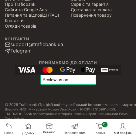
Про Traficbank
Сервіс та гарантія
Сайти та Google Ads
Доставка та оплата
Питання та відповіді (FAQ)
Повернення товару
Контакти
Огляди товарів
КОНТАКТИ
support@traficbank.ua
Telegram
ПРИЙМАЄМО ДО ОПЛАТИ
© 2026 Traficbank (Трафікбанк) — український інтернет-магазин і маркет
Власник: ФОП Михацький Роман Сергійович, РНОКПП 3109610453.
ТМ TRAFIC BANK зареєстрована в Україні, власник прав - Михацький Роман
Сергійович.
Угода користувача
Політика конфіденційності
Публічна оферта
Налаштування Cookies
Сертифікати, ліцензії та патенти
Каталог
199
₴
Назад
Написати нам
Кошик
Мій профіль
Додому
Купити