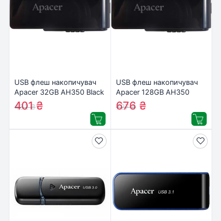
USB флеш накопичувач
USB флеш накопичувач
Apacer 32GB AH350 Black
Apacer 128GB AH350
RP USB3.0
Black RP USB3.0
401
₴
676
₴
432
₴
727
₴
(AP32GAH350B-1)
(AP128GAH350B-1)