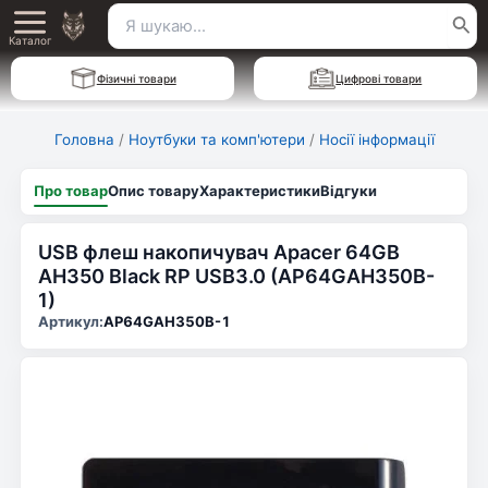
Перейти
Пошук
Main
до
Каталог
для:
вмісту
Menu
Фізичні товари
Цифрові товари
Головна
/
Ноутбуки та комп'ютери
/
Носії інформації
Про товар
Опис товару
Характеристики
Відгуки
USB флеш накопичувач Apacer 64GB
AH350 Black RP USB3.0 (AP64GAH350B-
1)
Артикул:
AP64GAH350B-1