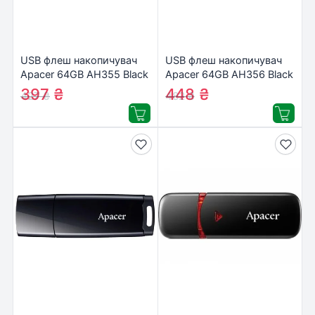
USB флеш накопичувач
USB флеш накопичувач
Apacer 64GB AH355 Black
Apacer 64GB AH356 Black
USB 3.0 (AP64GAH355B-
USB 3.0 (AP64GAH356B-
397
₴
448
₴
427
₴
482
₴
1)
1)