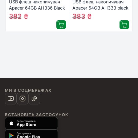
USB флеш накопичувач
USB флеш накопичувач
Apacer 64GB AH336 Black
Apacer 64GB AH333 black
USB 2.0 (AP64GAH336B-
USB 2.0 (AP64GAH333B-
382
₴
383
₴
411
₴
412
₴
1)
1)
МИ В СОЦМЕРЕЖАХ
ВСТАНОВІТЬ ЗАСТОСУНОК
Завантажити в
App Store
Доступно в
Google Play