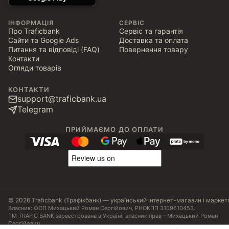
ІНФОРМАЦІЯ
СЕРВІС
Про Traficbank
Сервіс та гарантія
Сайти та Google Ads
Доставка та оплата
Питання та відповіді (FAQ)
Повернення товару
Контакти
Огляди товарів
КОНТАКТИ
support@traficbank.ua
Telegram
ПРИЙМАЄМО ДО ОПЛАТИ
© 2026 Traficbank (Трафікбанк) — український інтернет-магазин і маркет
Власник: ФОП Михацький Роман Сергійович, РНОКПП 3109610453.
ТМ TRAFIC BANK зареєстрована в Україні, власник прав - Михацький Роман
Сергійович.