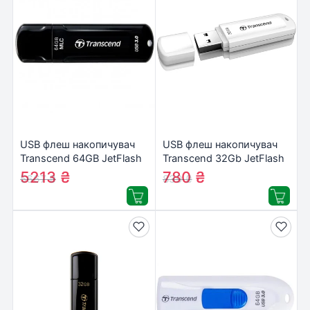
USB флеш накопичувач
USB флеш накопичувач
Transcend 64GB JetFlash
Transcend 32Gb JetFlash
750 USB 3.0
730 (TS32GJF730)
5213
₴
780
₴
5667
₴
839
₴
(TS64GJF750K)