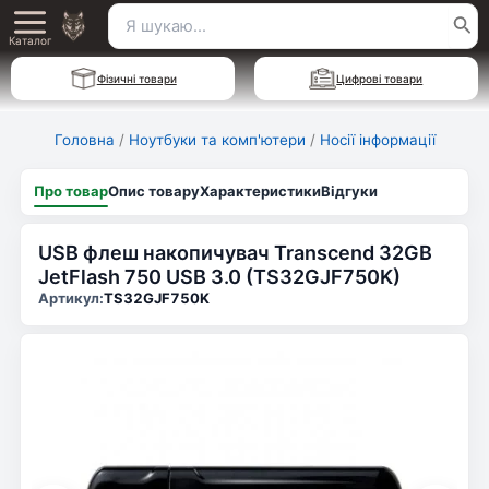
Перейти
Пошук
Main
до
Каталог
для:
вмісту
Menu
Фізичні товари
Цифрові товари
Головна
/
Ноутбуки та комп'ютери
/
Носії інформації
Про товар
Опис товару
Характеристики
Відгуки
USB флеш накопичувач Transcend 32GB
JetFlash 750 USB 3.0 (TS32GJF750K)
Артикул:
TS32GJF750K