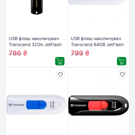
USB флеш накопичувач
USB флеш накопичувач
Transcend 32Gb JetFlash
Transcend 64GB JetFlash
350 (TS32GJF350)
790 USB 3.0
786
₴
799
₴
846
₴
869
₴
(TS64GJF790W)