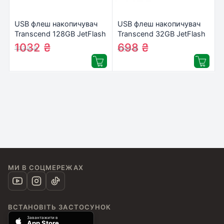
USB флеш накопичувач
USB флеш накопичувач
Transcend 128GB JetFlash
Transcend 32GB JetFlash
790 White USB 3.0
590 USB 2.0
1032
₴
698
₴
1135
₴
759
₴
(TS128GJF790W)
(TS32GJF590K)
МИ В СОЦМЕРЕЖАХ
ВСТАНОВІТЬ ЗАСТОСУНОК
Завантажити в
App Store