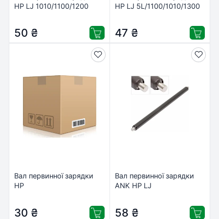
HP LJ 1010/1100/1200
HP LJ 5L/1100/1010/1300
PrintPro
IPS (HP1200-PCR)
(PCR1010/HP1000-PCR)
50
₴
47
₴
Вал первинної зарядки
Вал первинної зарядки
HP
ANK HP LJ
LJ1010/1100/1200/1160/1300/1320/P2015/2035/2055/PCR10
1010/1100/1200/2035
V AHK (70262559)
(PCR-Q2612A-ANK)
30
₴
58
₴