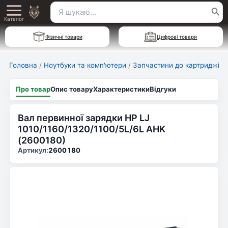
Перейти
Пошук
Main
до
Каталог
для:
вмісту
Menu
Фізичні товари
Цифрові товари
Головна
/
Ноутбуки та комп'ютери
/
Запчастини до картриджів
/
Про товар
Опис товару
Характеристики
Відгуки
Вал первинної зарядки HP LJ
1010/1160/1320/1100/5L/6L AHK
(2600180)
Артикул:
2600180