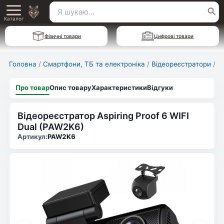
Перейти
Пошук
Main
до
Каталог
для:
вмісту
Menu
Фізичні товари
Цифрові товари
Головна
/
Смартфони, ТБ та електроніка
/
Відеореєстратори
/
В
Про товар
Опис товару
Характеристики
Відгуки
Відеореєстратор Aspiring Proof 6 WIFI
Dual (PAW2K6)
Артикул:
PAW2K6