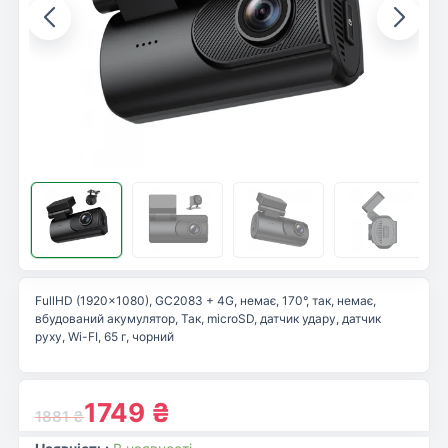
FullHD (1920×1080), GC2083 + 4G, немає, 170°, так, немає,
вбудований акумулятор, Так, microSD, датчик удару, датчик
руху, Wi-FI, 65 г, чорний
1749
₴
1881
₴