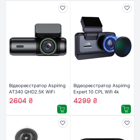
Відеореєстратор Aspiring
Відеореєстратор Aspiring
AT340 QHD2.5K WiFi
Expert 10 CPL Wifi 4k
(Aspiring AT340 QHD2.5K,
(Aspiring Expert 10 CPL
2604
₴
4299
₴
2862
₴
4777
₴
WiFi)
Wifi 4k)