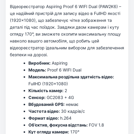
Відеореєстратор Aspiring Proof 6 WIFI Dual (PAW2K6) –
це надійний пристрій для запису відео в FullHD якості
(1920×1080), що забезпечує чітке зображення та
деталі під час поїздок. Завдяки двом камерам і куту
огляду 170°, ви зможете охопити максимальну площу
навколо вашого автомобіля, що робить цей
відеореєстратор ідеальним вибором для забезпечення
безпеки на дорозі.
Виробник:
Aspiring
Модель:
Proof 6 WIFI Dual
Максимальна роздільна здатність відео:
FullHD (1920×1080)
Кількість камер:
2
Сенсор:
GC2083 + 4G
Вбудований GPS:
немає
Частота відео:
30 кадрів/с
Формат відео:
h.264
Об’єктив, фокусна відстань:
FOV 1.8
Кут огляду камери:
170°