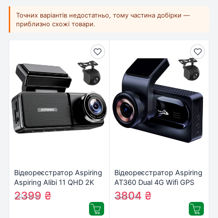
Точних варіантів недостатньо, тому частина добірки —
приблизно схожі товари.
Відеореєстратор Aspiring
Відеореєстратор Aspiring
Aspiring Alibi 11 QHD 2K
AT360 Dual 4G Wifi GPS
Dual WiFi
(Aspiring AT360 Dual 4G
2399
₴
3804
₴
2608
₴
4227
₴
Wifi GPS)