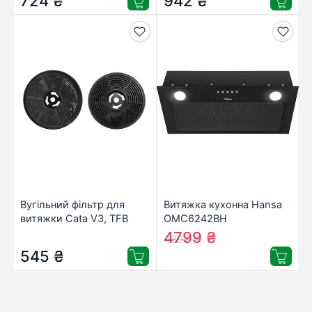
724
₴
942
₴
Вугільний фільтр для
Витяжка кухонна Hansa
витяжки Cata V3, TFB
OMC6242BH
(02859495)
4799
₴
4897
₴
545
₴