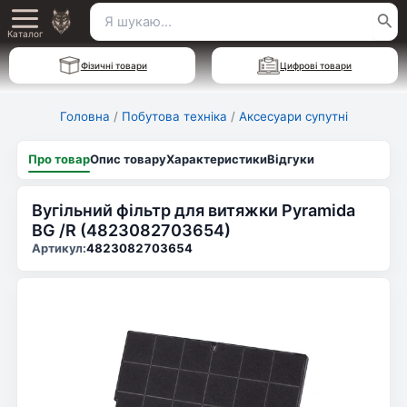
Перейти
Пошук
Main
до
Каталог
для:
вмісту
Menu
Фізичні товари
Цифрові товари
Головна
/
Побутова техніка
/
Аксесуари супутні
Про товар
Опис товару
Характеристики
Відгуки
Вугільний фільтр для витяжки Pyramida
BG /R (4823082703654)
Артикул:
4823082703654