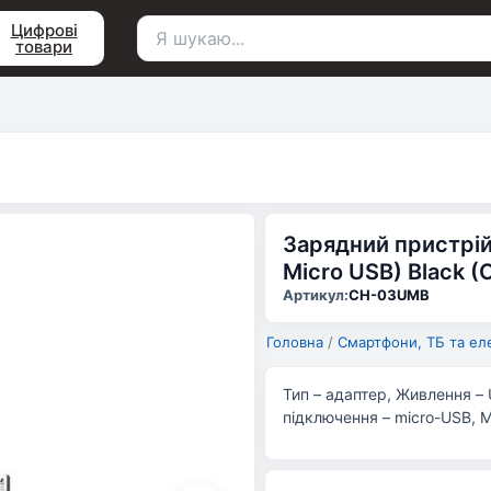
Цифрові
товари
Пошук
для:
Зарядний пристрій
Micro USB) Black 
Артикул:
CH-03UMB
Головна
/
Смартфони, ТБ та ел
Тип – адаптер, Живлення – 
підключення – micro-USB, Ma