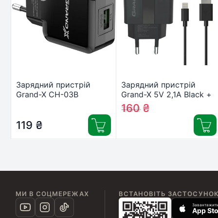
Зарядний пристрій
Зарядний пристрій
Grand-X CH-03B
Grand-X 5V 2,1A Black +
(5V/2,1A) Black (CH-03B)
cable USB-Lightning
160
₴
176
₴
(CH15LTB)
119
₴
МИ В СОЦМЕРЕЖАХ
ВСТАНОВІТЬ ЗАСТОСУНО
Завантажити
App Sto