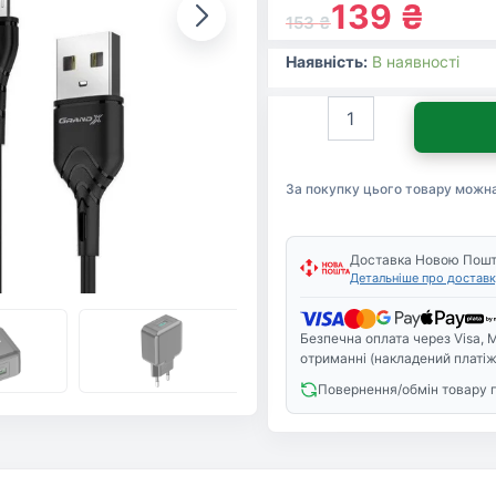
139
₴
153
₴
Наявність:
В наявності
Зарядний
пристрій
Grand-
X
За покупку цього товару можн
CH-
03UMB
(5V/2,1A
+
Доставка Новою Пош
Детальніше про доставк
DC
cable
Micro
Безпечна оплата через Visa, M
USB)
отриманні (накладений платіж
Black
Повернення/обмін товару 
(CH-
03UMB)
кількість