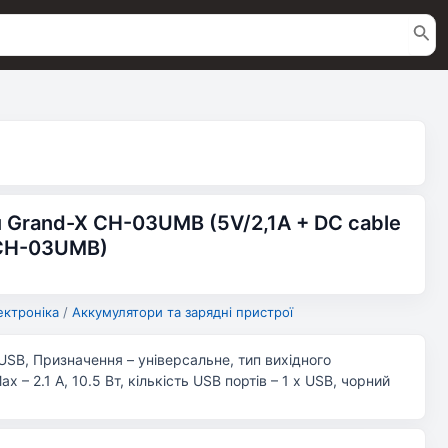
 Grand-X CH-03UMB (5V/2,1A + DC cable
(CH-03UMB)
ектроніка
/
Аккумулятори та зарядні пристрої
USB, Призначення – універсальне, тип вихідного
x – 2.1 А, 10.5 Вт, кількість USB портів – 1 x USB, чорний