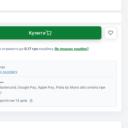
Купити
а отримати до
0,17 грн
кешбеку.
Як працює кешбек?
тою
у та оплату
astercard, Google Pay, Apple Pay, Plata by Mono або оплата при
)
протягом 14 днів
?