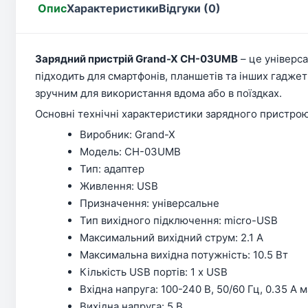
Опис
Характеристики
Відгуки (0)
Зарядний пристрій Grand-X CH-03UMB
– це універса
підходить для смартфонів, планшетів та інших гаджет
зручним для використання вдома або в поїздках.
Основні технічні характеристики зарядного пристро
Виробник: Grand-X
Модель: CH-03UMB
Тип: адаптер
Живлення: USB
Призначення: універсальне
Тип вихідного підключення: micro-USB
Максимальний вихідний струм: 2.1 A
Максимальна вихідна потужність: 10.5 Вт
Кількість USB портів: 1 x USB
Вхідна напруга: 100-240 В, 50/60 Гц, 0.35 A
Вихідна напруга: 5 В