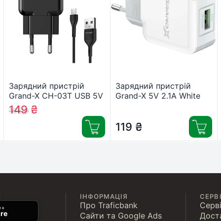
Зарядний пристрій
Зарядний пристрій
Grand-X CH-03T USB 5V
Grand-X 5V 2.1A White
2,1A Black + cable USB -
(CH-03W)
149
₴
166
₴
> Type C, Cu, 4A, TPE
(CH-03T)
119
₴
К
ІНФОРМАЦІЯ
СЕРВ
Про Traficbank
Серві
 в
re
Сайти та Google Ads
Дост