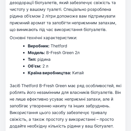
дезодорації біотуалетів, який забезпечує свіжість та
чистоту у вашому туалеті. Спеціально розроблена
рідина об'ємом 2 літри допоможе вам підтримувати
приємний аромат та запобігти неприємним запахам,
що виникають під час використання біотуалетів.
Основні технічні характеристики:
Виробник:
Thetford
Модель:
B-Fresh Green 2л
Тип:
рідина
Об'єм:
2 л
Країна виробництва:
Китай
Засіб Thetford B-Fresh Green має ряд особливостей, які
роблять його незамінним для власників біотуалетів. Він
не лише ефективно усуває неприємні запахи, але й
запобігає утворенню накипу та інших забруднень.
Використання цього засобу забезпечує тривалу
свіжість, а також простоту у використанні – просто
додайте необхідну кількість рідини у ваш біотуалет.