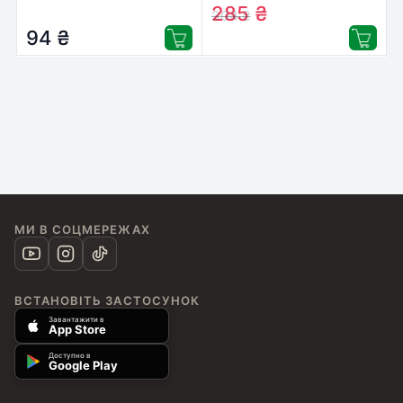
Арктичний океан 42 г
50 г (9000101819038)
285
₴
304
₴
(9000101508598)
94
₴
МИ В СОЦМЕРЕЖАХ
ВСТАНОВІТЬ ЗАСТОСУНОК
Завантажити в
App Store
Доступно в
Google Play