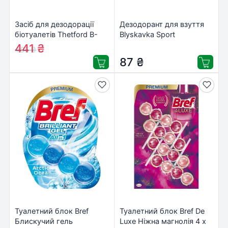
Засіб для дезодорації
Дезодорант для взуття
біотуалетів Thetford B-
Blyskavka Sport
Fresh Blue 2 л (30548BJ)
Нейтралізатор запаху 100
441
₴
485
₴
мл (4820214190870)
87
₴
Туалетний блок Bref
Туалетний блок Bref De
Блискучий гель
Luxe Ніжна магнолія 4 х