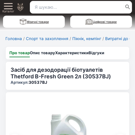
Перейти
Пошук
Main
до
Каталог
для:
вмісту
Menu
Фізичні товари
Цифрові товари
Головна
/
Спорт та захоплення
/
Пікнік, кемпінг
/
Витратні до бі
Про товар
Опис товару
Характеристики
Відгуки
Засіб для дезодорації біотуалетів
Thetford B-Fresh Green 2л (30537BJ)
Артикул:
30537BJ