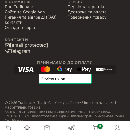
ІНФОРМАЦІЯ
СЕРВІС
Про Traficbank
Сервіс та гарантія
Сайти та Google Ads
Доставка та оплата
Питання та відповіді (FAQ)
Повернення товару
Контакти
Огляди товарів
КОНТАКТИ
[email protected]
Telegram
ПРИЙМАЄМО ДО ОПЛАТИ
© 2026 Traficbank (Трафікбанк) — український інтернет-магазин і
маркетплейс товарів
Власник: ФОП Михацький Роман Сергійович, РНОКПП 3109610453.
ТМ TRAFIC BANK зареєстрована в Україні, власник прав - Михацький Роман
Сергійович.
Угода користувача
Політика конфіденційності
Публічна оферта