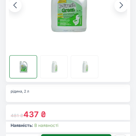
рідина, 2 л
437
₴
481
₴
Наявність:
В наявності