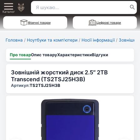
Перейти
Пошук
Main
до
Каталог
для:
вмісту
Menu
Фізичні товари
Цифрові товари
Головна
/
Ноутбуки та комп'ютери
/
Носії інформації
/
Зовнішні 
Про товар
Опис товару
Характеристики
Відгуки
Зовнішній жорсткий диск 2.5″ 2TB
Transcend (TS2TSJ25H3B)
Артикул:
TS2TSJ25H3B