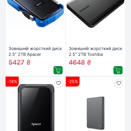
Зовнішній жорсткий диск
Зовнішній жорсткий диск
2.5″ 2TB Apacer
2.5″ 2TB Toshiba
(AP2TBAC631U-1)
(HDTB520EK3AA)
5427
₴
4648
₴
6574
₴
6100
₴
-18%
-25%