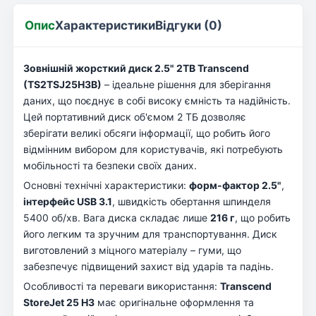
Опис
Характеристики
Відгуки (0)
Зовнішній жорсткий диск 2.5" 2TB Transcend
(TS2TSJ25H3B)
– ідеальне рішення для зберігання
даних, що поєднує в собі високу ємність та надійність.
Цей портативний диск об'ємом 2 ТБ дозволяє
зберігати великі обсяги інформації, що робить його
відмінним вибором для користувачів, які потребують
мобільності та безпеки своїх даних.
Основні технічні характеристики:
форм-фактор 2.5"
,
інтерфейс USB 3.1
, швидкість обертання шпинделя
5400 об/хв. Вага диска складає лише
216 г
, що робить
його легким та зручним для транспортування. Диск
виготовлений з міцного матеріалу – гуми, що
забезпечує підвищений захист від ударів та падінь.
Особливості та переваги використання:
Transcend
StoreJet 25 H3
має оригінальне оформлення та