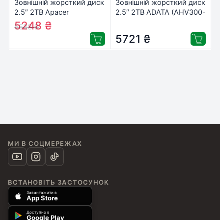
Зовнішній жорсткий диск
Зовнішній жорсткий диск
2.5″ 2TB Apacer
2.5″ 2TB ADATA (AHV300-
(AP2TBAC236B-1)
2TU31-CBK)
5248
₴
5588
₴
5721
₴
МИ В СОЦМЕРЕЖАХ
ВСТАНОВІТЬ ЗАСТОСУНОК
Завантажити в
App Store
Доступно в
Google Play