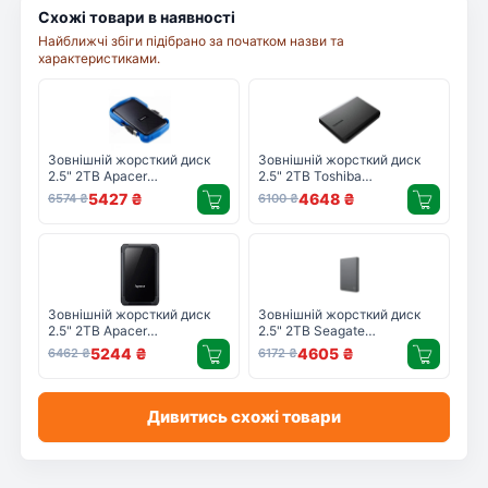
Схожі товари в наявності
Найближчі збіги підібрано за початком назви та
характеристиками.
Зовнішній жорсткий диск
Зовнішній жорсткий диск
2.5" 2TB Apacer
2.5" 2TB Toshiba
(AP2TBAC631U-1)
(HDTB520EK3AA)
5427
₴
4648
₴
6574
₴
6100
₴
Зовнішній жорсткий диск
Зовнішній жорсткий диск
2.5" 2TB Apacer
2.5" 2TB Seagate
(AP2TBAC532B-1)
(STJL2000400)
5244
₴
4605
₴
6462
₴
6172
₴
Дивитись схожі товари