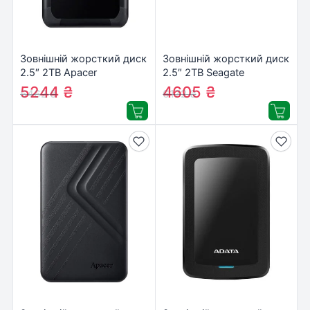
Зовнішній жорсткий диск
Зовнішній жорсткий диск
2.5″ 2TB Apacer
2.5″ 2TB Seagate
(AP2TBAC532B-1)
(STJL2000400)
5244
₴
4605
₴
6462
₴
6172
₴