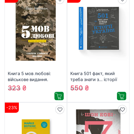
Книга 5 мов любові:
Книга 501 факт, який
військове видання.
треба знати з… історії
Секрети стійкості
України – Анна
323
₴
550
₴
399
₴
697
₴
кохання – Ґері Чепмен,
Шиманська, Андрій
Джослін Ґрін BookChef
Шиманський
(9786175482865)
Видавництво Старого
-23%
Лева (9789664481516)