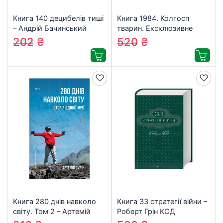
Книга 140 децибелів тиші
Книга 1984. Колгосп
– Андрій Бачинський
тварин. Ексклюзивне
Видавництво Старого
видання – Джордж
202
₴
520
₴
225
₴
572
₴
Лева (9786176791676)
Орвелл КСД
(9786171504967)
Книга 280 днів навколо
Книга 33 стратегії війни –
світу. Том 2 – Артемій
Роберт Грін КСД
Сурін BookChef
(9786171512290)