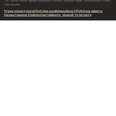
ТМ TRAFIC BANK зареєстрована в Україні, власник прав - Михацький Роман
Сергійович.
Угода користувача
Політика конфіденційності
Публічна оферта
Налаштування Cookies
Сертифікати, ліцензії та патенти