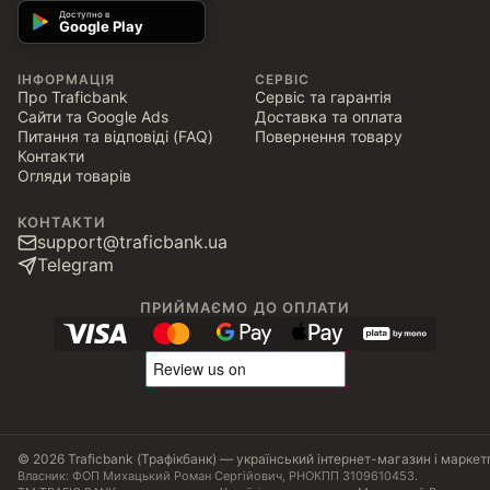
Доступно в
Google Play
ІНФОРМАЦІЯ
СЕРВІС
Про Traficbank
Сервіс та гарантія
Сайти та Google Ads
Доставка та оплата
Питання та відповіді (FAQ)
Повернення товару
Контакти
Огляди товарів
КОНТАКТИ
support@traficbank.ua
Telegram
ПРИЙМАЄМО ДО ОПЛАТИ
© 2026 Traficbank (Трафікбанк) — український інтернет-магазин і маркет
Власник: ФОП Михацький Роман Сергійович, РНОКПП 3109610453.