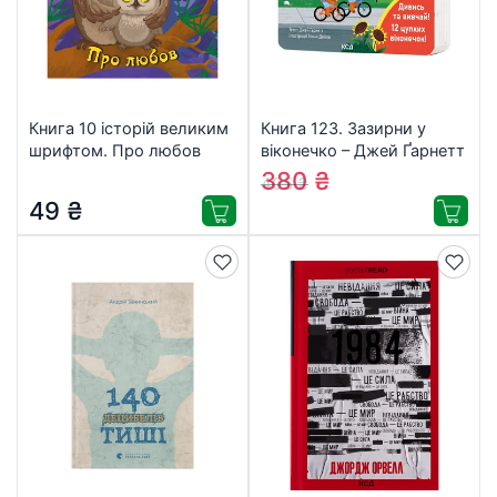
Книга 10 історій великим
Книга 123. Зазирни у
шрифтом. Про любов
віконечко – Джей Ґарнетт
Ранок (9786170982490)
КСД (9786171511187)
380
₴
405
₴
49
₴