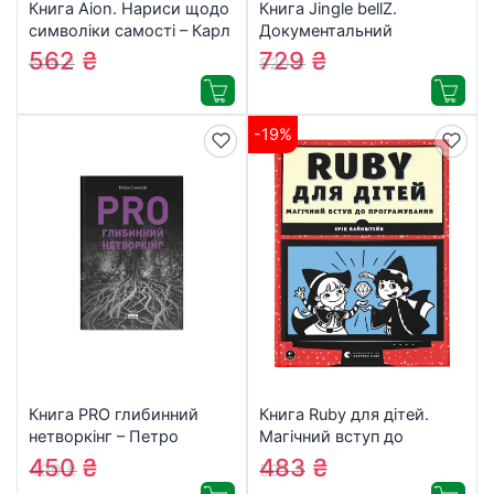
Книга Aion. Нариси щодо
Книга Jingle bellZ.
символіки самості – Карл
Документальний
Ґустав Юнґ Астролябія
щоденник – Олексій
562
₴
729
₴
625
₴
820
₴
(9786176641698)
Ануля А-ба-ба-га-ла-ма-
га (9786175854297)
-19%
Книга PRO глибинний
Книга Ruby для дітей.
нетворкінг – Петро
Магічний вступ до
Синєгуб Наш Формат
програмування – Ерік
450
₴
483
₴
490
₴
597
₴
(9786178441050)
Вайнштейн Видавництво