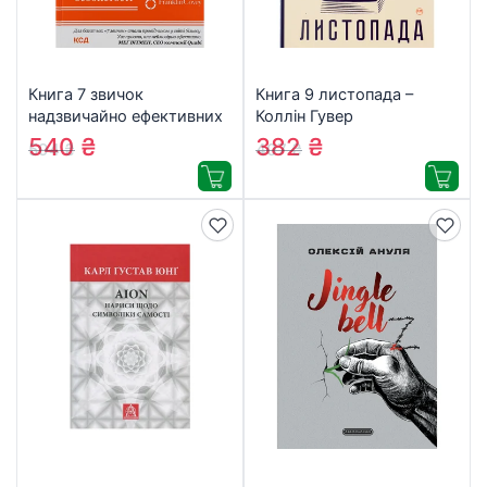
Книга 7 звичок
Книга 9 листопада –
надзвичайно ефективних
Коллін Гувер
людей – Стівен Кові КСД
Видавництво РМ
540
₴
382
₴
594
₴
407
₴
(9786171501713)
(9786178248277)