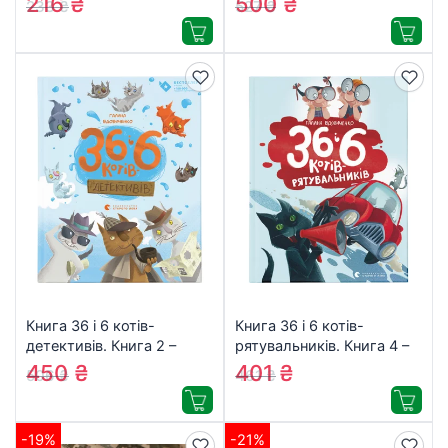
216
₴
500
₴
233
₴
527
₴
(9789669935427)
Книга 36 і 6 котів-
Книга 36 і 6 котів-
детективів. Книга 2 –
рятувальників. Книга 4 –
Галина Вдовиченко
Галина Вдовиченко
450
₴
401
₴
506
₴
461
₴
Видавництво Старого
Видавництво Старого
Лева (9786176793984)
Лева (9786176798798)
-19%
-21%