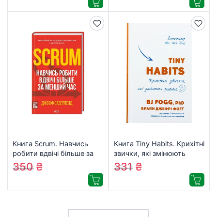
Старого Лева
(9786176798392)
Книга Scrum. Навчись
Книга Tiny Habits. Крихітні
робити вдвічі більше за
звички, які змінюють
менший час – Джефф
життя – Браян Джефрі
350
₴
331
₴
394
₴
381
₴
Сазерленд КСД
Фоґґ BookChef
(9786171293182)
(9786175482209)