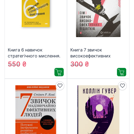
Книга 6 навичок
Книга 7 звичок
стратегічного мислення.
високоефективних
Як спрямувати свою
підлітків – Шон Кові
550
₴
300
₴
715
₴
345
₴
організацію в майбутнє –
Видавництво Старого
Майкл Воткінс Наш
Лева (9786176791645)
Формат (9786178437008)