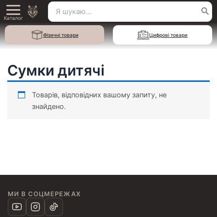
Перейти
Пошук
Main
до
Каталог
для:
вмісту
Menu
Фізичні товари
Цифрові товари
Сумки дитячі
Товарів, відповідних вашому запиту, не
знайдено.
МИ В СОЦМЕРЕЖАХ