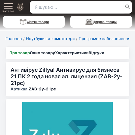
Перейти
Пошук
Main
до
Каталог
для:
вмісту
Menu
Фізичні товари
Цифрові товари
Головна
/
Ноутбуки та комп'ютери
/
Програмне забезпечення
Про товар
Опис товару
Характеристики
Відгуки
Антивірус Zillya! Антивирус для бизнеса
21 ПК 2 года новая эл. лицензия (ZAB-2y-
21pc)
Артикул:
ZAB-2y-21pc