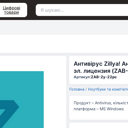
Цифрові
товари
Пошук
для:
Антивірус Zillya! 
эл. лицензия (ZAB
Артикул:
ZAB-2y-22pc
Головна
/
Ноутбуки та комп'ют
Продукт – Antivirus, кількі
платформа – MS Windows