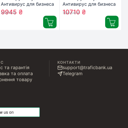
Антивирус для бизнеса
Антивирус для бизнеса
13 ПК 2 года новая эл.
14 ПК 2 года новая эл.
9945
₴
10710
₴
11175
₴
12034
₴
лицензия (ZAB-2y-13pc)
лицензия (ZAB-2y-14pc)
ІС
КОНТАКТИ
с та гарантія
support@traficbank.ua
авка та оплата
Telegram
рнення товару