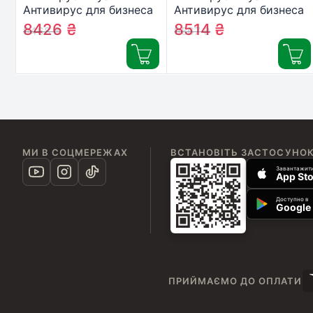
Антивирус для бизнеса
Антивирус для бизнеса
22 ПК 1 год новая эл.
10 ПК 2 года новая эл.
8426
₴
8514
₴
9468
₴
9567
₴
лицензия (ZAB-1y-22pc)
лицензия (ZAB-2y-10pc)
МИ В СОЦМЕРЕЖАХ
ВСТАНОВІТЬ ЗАСТОСУНО
Завантажити
App Sto
Доступно в
Google 
ПРИЙМАЄМО ДО ОПЛАТИ