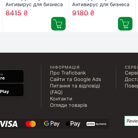
Антивирус для бизнеса
Антивирус для бизнеса
11 ПК 2 года новая эл.
12 ПК 2 года новая эл.
8415
₴
9180
₴
9456
₴
10315
₴
лицензия (ZAB-2y-11pc)
лицензия (ZAB-2y-12pc)
К
ІНФОРМАЦІЯ
СЕРВ
Про Traficbank
Серві
 в
re
Сайти та Google Ads
Дост
Питання та відповіді
Пове
Play
(FAQ)
Контакти
Огляди товарів