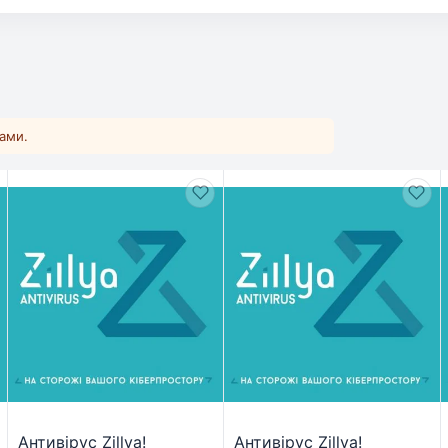
ками.
Антивірус Zillya!
Антивірус Zillya!