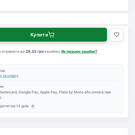
Купити
а отримати до
28,32 грн
кешбеку.
Як працює кешбек?
тою
у та оплату
astercard, Google Pay, Apple Pay, Plata by Mono або оплата при
)
протягом 14 днів
?