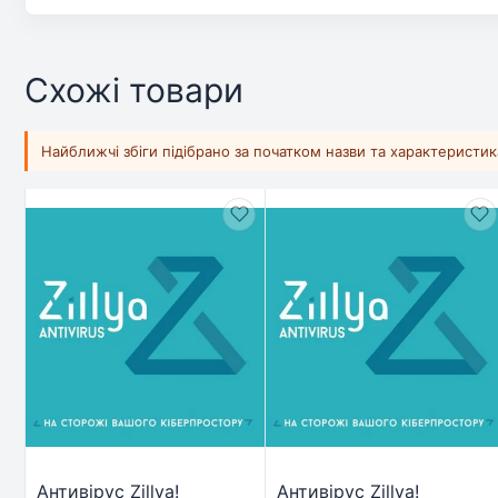
Схожі товари
Найближчі збіги підібрано за початком назви та характеристи
Антивірус Zillya!
Антивірус Zillya!