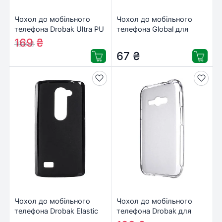
Чохол до мобільного
Чохол до мобільного
телефона Drobak Ultra PU
телефона Global для
для Samsung Galaxy J3
Lenovo Vibe K5 Note
169
₴
190
₴
(2017) (Clear) (222901)
(темный)
67
₴
(1283126471438)
Чохол до мобільного
Чохол до мобільного
телефона Drobak Elastic
телефона Drobak для
PU для LG H324 (215559)
Samsung Galaxy J1 Ace