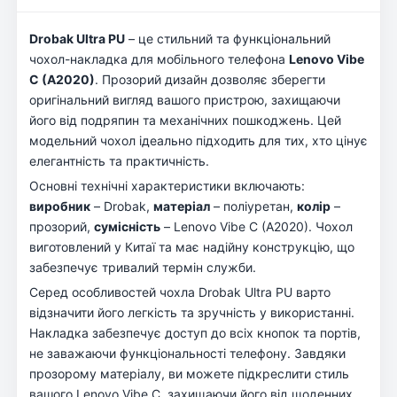
Drobak Ultra PU
– це стильний та функціональний
чохол-накладка для мобільного телефона
Lenovo Vibe
C (A2020)
. Прозорий дизайн дозволяє зберегти
оригінальний вигляд вашого пристрою, захищаючи
його від подряпин та механічних пошкоджень. Цей
модельний чохол ідеально підходить для тих, хто цінує
елегантність та практичність.
Основні технічні характеристики включають:
виробник
– Drobak,
матеріал
– поліуретан,
колір
–
прозорий,
сумісність
– Lenovo Vibe C (A2020). Чохол
виготовлений у Китаї та має надійну конструкцію, що
забезпечує тривалий термін служби.
Серед особливостей чохла Drobak Ultra PU варто
відзначити його легкість та зручність у використанні.
Накладка забезпечує доступ до всіх кнопок та портів,
не заважаючи функціональності телефону. Завдяки
прозорому матеріалу, ви можете підкреслити стиль
вашого Lenovo Vibe C, захищаючи його від щоденних