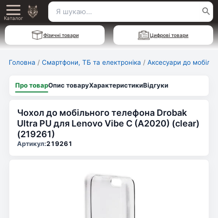
Перейти
Пошук
Main
до
Каталог
для:
вмісту
Menu
Фізичні товари
Цифрові товари
Головна
/
Смартфони, ТБ та електроніка
/
Аксесуари до мобільн
Про товар
Опис товару
Характеристики
Відгуки
Чохол до мобільного телефона Drobak
Ultra PU для Lenovo Vibe C (A2020) (clear)
(219261)
Артикул:
219261