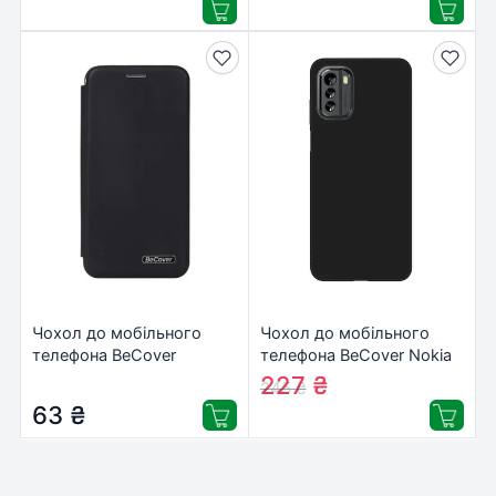
(216969)
(210292)
Чохол до мобільного
Чохол до мобільного
телефона BeCover
телефона BeCover Nokia
Exclusive Nokia 1.4 Black
G22 Black (708975)
227
₴
245
₴
(706424)
63
₴