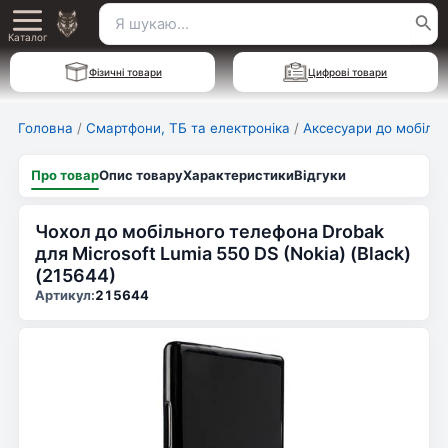
Перейти
Пошук
Main
до
Каталог
для:
вмісту
Menu
Фізичні товари
Цифрові товари
Головна
/
Смартфони, ТБ та електроніка
/
Аксесуари до мобільн
Про товар
Опис товару
Характеристики
Відгуки
Чохол до мобільного телефона Drobak
для Microsoft Lumia 550 DS (Nokia) (Black)
(215644)
Артикул:
215644