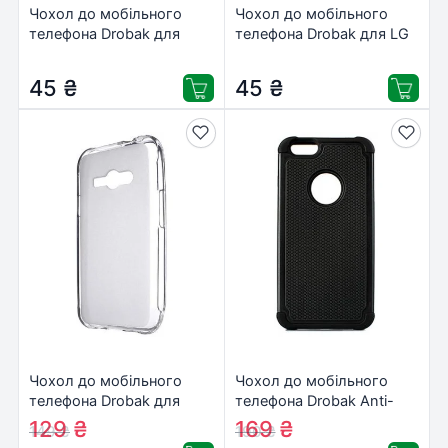
Чохол до мобільного
Чохол до мобільного
телефона Drobak для
телефона Drobak для LG
Microsoft Lumia 540 DS
Max X155 LG (Black)
(Nokia) (Black) (215627)
(215572)
45
₴
45
₴
Чохол до мобільного
Чохол до мобільного
телефона Drobak для
телефона Drobak Anti-
Samsung Galaxy J1 Ace
Shock для Apple Iphone 6
129
₴
169
₴
149
₴
190
₴
J110H/DS (White Clear)
Plus (Black) (210292)