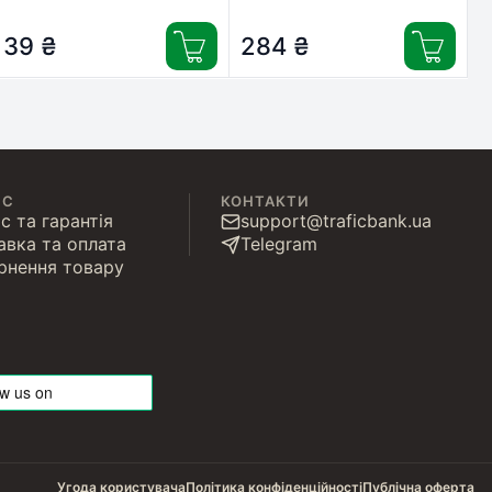
(ARM18066)
39
₴
284
₴
ІС
КОНТАКТИ
с та гарантія
support@traficbank.ua
авка та оплата
Telegram
рнення товару
Угода користувача
Політика конфіденційності
Публічна оферта