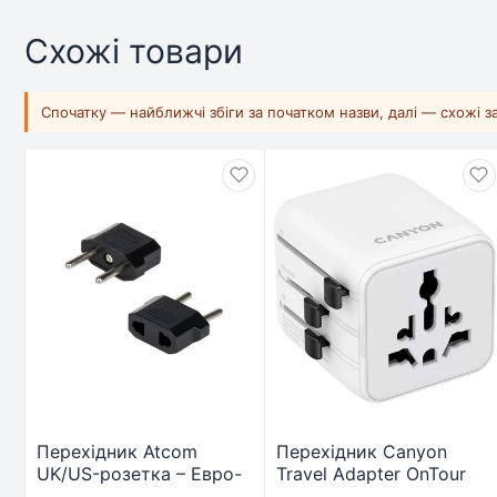
Схожі товари
Спочатку — найближчі збіги за початком назви, далі — схожі 
Перехідник Atcom
Перехідник Canyon
UK/US-розетка – Евро-
Travel Adapter OnTour
вилка, черный (14345)
One EU/UK/US/AUS