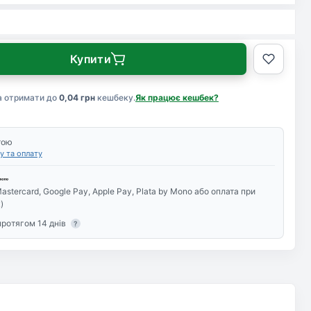
Купити
а отримати до
0,04 грн
кешбеку.
Як працює кешбек?
тою
у та оплату
astercard, Google Pay, Apple Pay, Plata by Mono або оплата при
)
протягом 14 днів
?