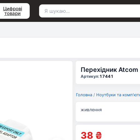
Цифрові
товари
Пошук
для:
Перехідник Atcom 
Артикул:
17441
Головна
/
Ноутбуки та комп'ют
живлення
38
₴