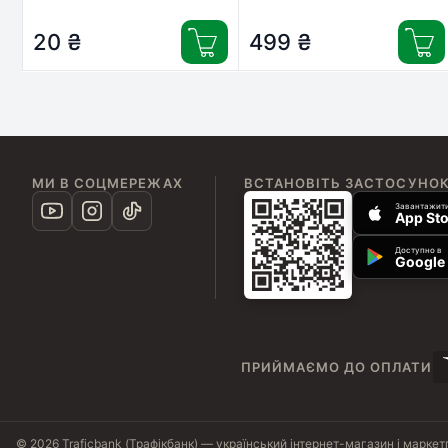
White (CNS-TA1005W)
20
₴
499
₴
МИ В СОЦМЕРЕЖАХ
ВСТАНОВІТЬ ЗАСТОСУНО
Завантажити
App Sto
Доступно в
Google 
ПРИЙМАЄМО ДО ОПЛАТИ
© 2026 Traficbank (Трафікбанк) — український інтернет-магазин і маркет