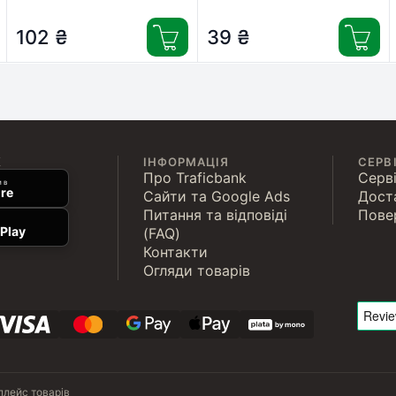
(ARM11569)
(ARM48905)
102
₴
39
₴
К
ІНФОРМАЦІЯ
СЕРВ
Про Traficbank
Серві
 в
re
Сайти та Google Ads
Дост
Питання та відповіді
Пове
Play
(FAQ)
Контакти
Огляди товарів
плейс товарів