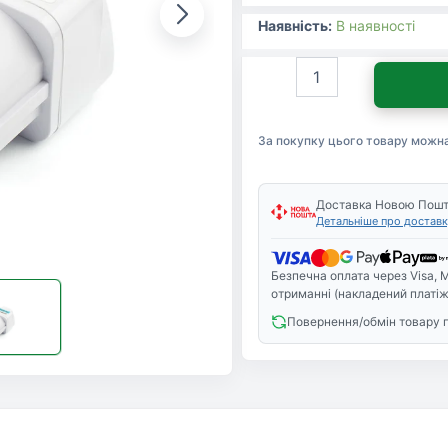
Наявність:
В наявності
Перехідник
Atcom
UK/US-
розетка
За покупку цього товару можн
-
Евро-
вилка
(17441)
Доставка Новою Пош
Детальніше про доставк
кількість
Безпечна оплата через Visa, M
отриманні (накладений платіж
Повернення/обмін товару 