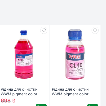
Рідина для очистки
Рідина для очистки
WWM pigment color
WWM pigment color
exmar
/1000г (CL10-4)
/100г (CL10-2)
698
₴
735
₴