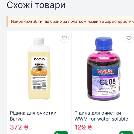
Схожі товари
Найближчі збіги підібрано за початком назви та характеристи
Рідина для очистки
Рідина для очистки
Barva
WWM for water-soluble
Canon/HP/Lexmark 2 for
EPSON /200г (CL08)
372
₴
129
₴
418
₴
139
₴
Water-Based Inks