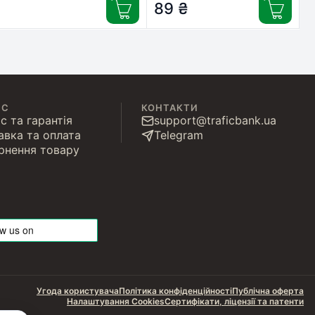
89
₴
ІС
КОНТАКТИ
с та гарантія
support@traficbank.ua
авка та оплата
Telegram
рнення товару
Угода користувача
Політика конфіденційності
Публічна оферта
Налаштування Cookies
Сертифікати, ліцензії та патенти