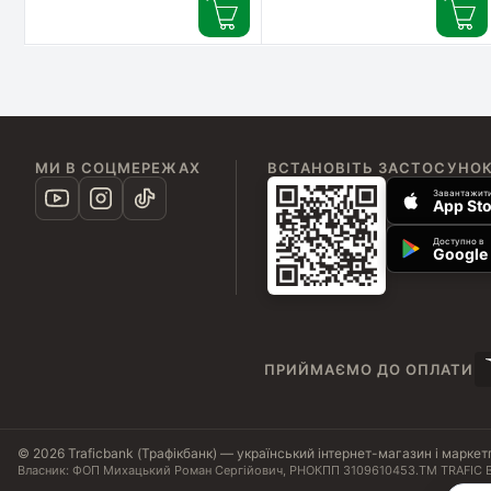
Printhead (F5-019-1)
МИ В СОЦМЕРЕЖАХ
ВСТАНОВІТЬ ЗАСТОСУНО
Завантажити
App Sto
Доступно в
Google 
ПРИЙМАЄМО ДО ОПЛАТИ
© 2026 Traficbank (Трафікбанк) — український інтернет-магазин і маркет
Власник: ФОП Михацький Роман Сергійович, РНОКПП 3109610453.
ТМ TRAFIC B