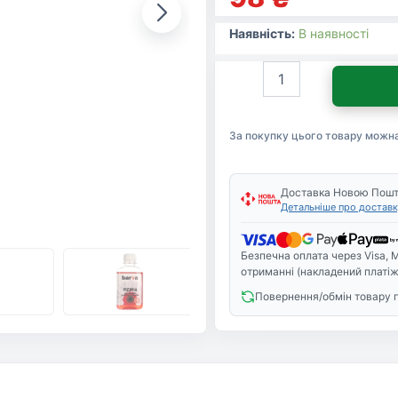
Наявність:
В наявності
Рідина
для
очистки
Barva
За покупку цього товару можн
№1
для
EPSON
(Water)
Доставка Новою Пош
Детальніше про доставк
180г
(F5-
018)
Безпечна оплата через Visa, M
кількість
отриманні (накладений платіж
Повернення/обмін товару 