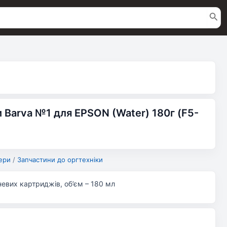
и Barva №1 для EPSON (Water) 180г (F5-
ери
/
Запчастини до оргтехніки
евих картриджів, об’єм – 180 мл