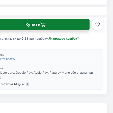
Купити
а отримати до
0,21 грн
кешбеку.
Як працює кешбек?
тою
у та оплату
astercard, Google Pay, Apple Pay, Plata by Mono або оплата при
)
протягом 14 днів
?