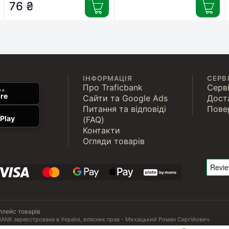
76
₴
мл (F5-020-100)
К
ІНФОРМАЦІЯ
СЕРВ
Про Traficbank
Серві
 в
re
Сайти та Google Ads
Дост
Питання та відповіді
Пове
Play
(FAQ)
Контакти
Огляди товарів
плейс товарів
ANK зареєстрована в Україні, власник прав - Михацький Роман Сергійович.