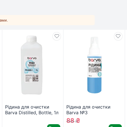
ками.
Рідина для очистки
Рідина для очистки
Barva Distilled, Bottle, 1л
Barva №3
F5-H2O-1 (CS-BAR-
Brother/Canon/Epson/HP/L
88
₴
102
₴
H2OD-1)
print head pigment 100