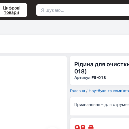
Цифрові
товари
Пошук
для:
Рідина для очистк
018)
Артикул:
F5-018
Головна
/
Ноутбуки та комп'ют
Призначення – для струмен
98
₴