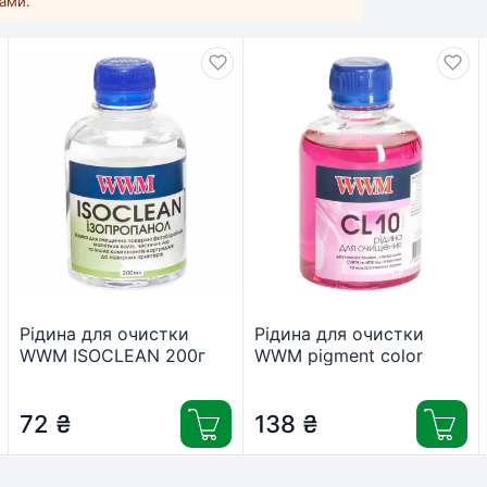
ками.
Рідина для очистки
Рідина для очистки
WWM ISOCLEAN 200г
WWM pigment color
(CL07)
/200г (CL10)
72
₴
138
₴