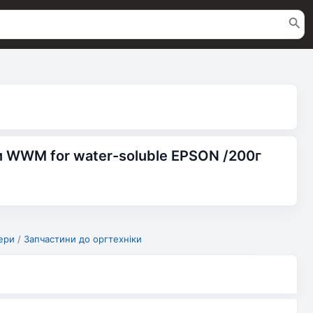
и WWM for water-soluble EPSON /200г
ери
/
Запчастини до оргтехніки