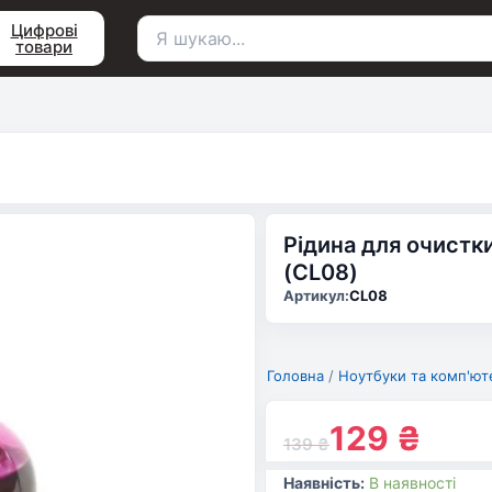
Цифрові
товари
Пошук
для:
Рідина для очистк
(CL08)
Артикул:
CL08
Головна
/
Ноутбуки та комп'ют
129
₴
139
₴
Наявність:
В наявності