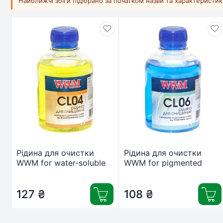
Найближчі збіги підібрано за початком назви та характеристи
Рідина для очистки
Рідина для очистки
WWM for water-soluble
WWM for pigmented
/200г (CL04)
/200г (CL06)
127
₴
108
₴