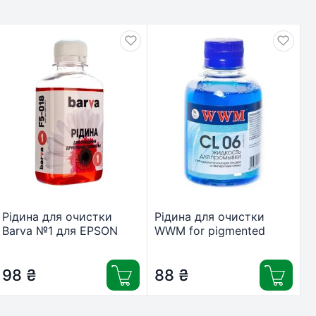
Рідина для очистки
Рідина для очистки
Barva №1 для EPSON
WWM for pigmented
(Water) 180г (F5-018)
/100г (CL06-4)
98
₴
88
₴