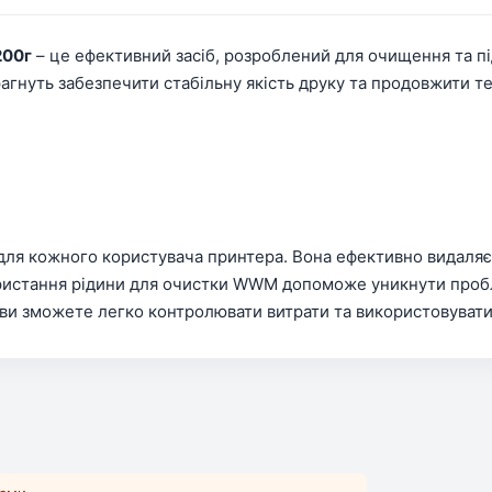
200г
– це ефективний засіб, розроблений для очищення та 
рагнуть забезпечити стабільну якість друку та продовжити т
ю для кожного користувача принтера. Вона ефективно видаля
ристання рідини для очистки WWM допоможе уникнути проблем
, ви зможете легко контролювати витрати та використовува