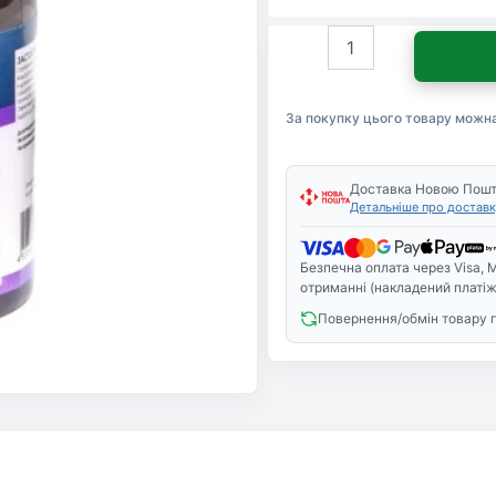
Рідина
для
очистки
WWM
За покупку цього товару можн
for
water-
soluble
EPSON
Доставка Новою Пош
Детальніше про доставк
/200г
(CL08)
кількість
Безпечна оплата через Visa, M
отриманні (накладений платіж
Повернення/обмін товару 