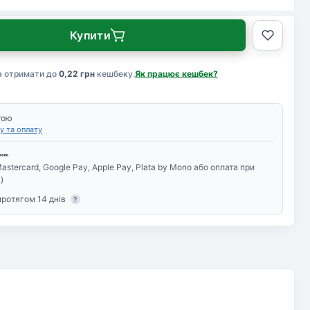
Купити
а отримати до
0,22 грн
кешбеку.
Як працює кешбек?
тою
у та оплату
astercard, Google Pay, Apple Pay, Plata by Mono або оплата при
)
протягом 14 днів
?